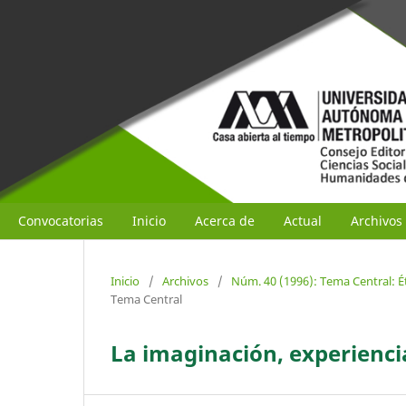
Convocatorias
Inicio
Acerca de
Actual
Archivos
Inicio
/
Archivos
/
Núm. 40 (1996): Tema Central: É
Tema Central
La imaginación, experienci