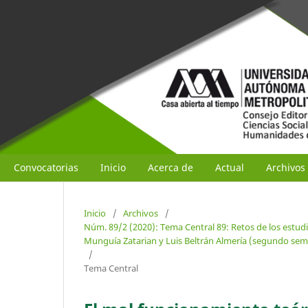
Convocatorias
Inicio
Acerca de
Actual
Archivos
Inicio
/
Archivos
/
Núm. 89/2 (2020): Tema Central 89: Retos de los estudi
Munguía Zatarian y Luis Beltrán Almería (segundo sem
/
Tema Central