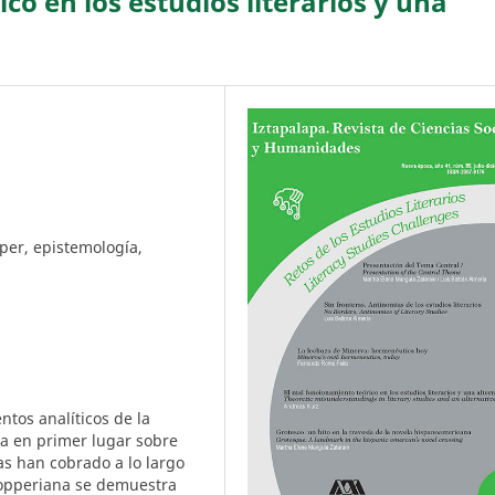
co en los estudios literarios y una
opper, epistemología,
ntos analíticos de la
na en primer lugar sobre
ias han cobrado a lo largo
 popperiana se demuestra