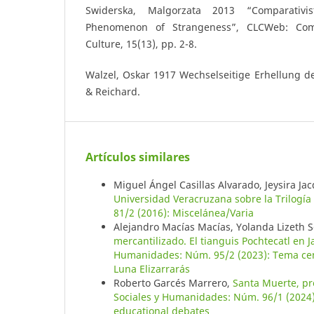
Swiderska, Malgorzata 2013 “Comparativ
Phenomenon of Strangeness”, CLCWeb: Comp
Culture, 15(13), pp. 2-8.
Walzel, Oskar 1917 Wechselseitige Erhellung de
& Reichard.
Artículos similares
Miguel Ángel Casillas Alvarado, Jeysira Ja
Universidad Veracruzana sobre la Trilogía
81/2 (2016): Miscelánea/Varia
Alejandro Macías Macías, Yolanda Lizeth S
mercantilizado. El tianguis Pochtecatl en J
Humanidades: Núm. 95/2 (2023): Tema cent
Luna Elizarrarás
Roberto Garcés Marrero,
Santa Muerte, pr
Sociales y Humanidades: Núm. 96/1 (2024)
educational debates