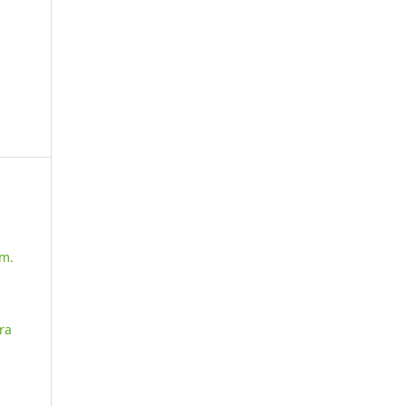
úm.
ra