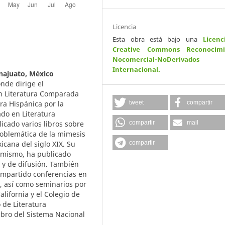
Licencia
Esta obra está bajo una
Licenc
Creative Commons Reconocimi
Nocomercial-NoDerivados
Internacional
.
najuato, México
nde dirige el
en Literatura Comparada
tweet
compartir
ra Hispánica por la
ado en Literatura
compartir
mail
icado varios libros sobre
roblemática de la mimesis
compartir
xicana del siglo XIX. Su
Asimismo, ha publicado
s y de difusión. También
 impartido conferencias en
s, así como seminarios por
lifornia y el Colegio de
o de Literatura
bro del Sistema Nacional