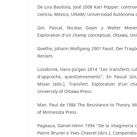
De Lira Bautista, José 2008 Karl Popper: controve
ciencia, México, UNAM/ Universidad Autónoma d
Gin, Pascal, Nicolas Goyer y Walter Moser
Exploration d’un champ conceptual, Ottawa, Univ
Goethe, Johann Wolfgang 2001 Faust. Der Tragödi
Reclam.
Lüsebrink, Hans-Jürgen 2014 “Les transferts cul
d’approche, questionnements”, En Pascal Gin
Moser (eds.), Transfert. Exploration d’un c
University of Ottawa Press.
Man, Paul de 1986 The Resistance to Theory, Mi
of Minnesota Press.
Pageaux, Daniel-Henri 1994 “De la imaginería cu
Pierre Brunel e Yves Chevrel (dirs.), Compendio