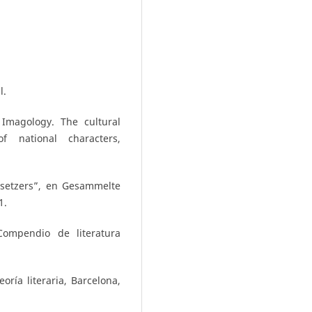
l.
 Imagology. The cultural
of national characters,
setzers”, en Gesammelte
1.
Compendio de literatura
oría literaria, Barcelona,