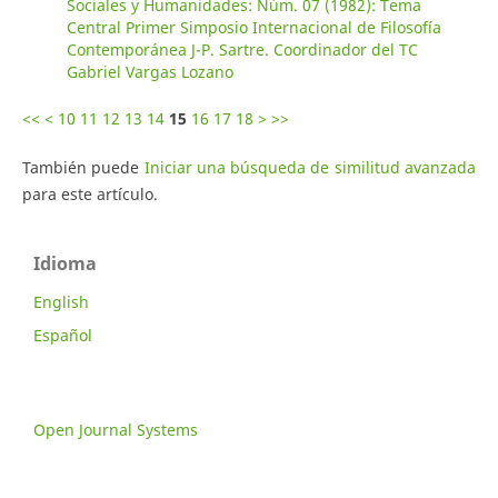
Sociales y Humanidades: Núm. 07 (1982): Tema
Central Primer Simposio Internacional de Filosofía
Contemporánea J-P. Sartre. Coordinador del TC
Gabriel Vargas Lozano
<<
<
10
11
12
13
14
15
16
17
18
>
>>
También puede
Iniciar una búsqueda de similitud avanzada
para este artículo.
Idioma
English
Español
Open Journal Systems