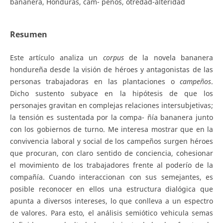
bananera, Honduras, cam- peños, otredad-alteridad
Resumen
Este artículo analiza un
corpus
de la novela bananera
hondureña desde la visión de héroes y antagonistas de las
personas trabajadoras en las plantaciones o
ca
mp
e
ñ
o
s
.
Dicho sustento subyace en la hipótesis de que los
personajes gravitan en complejas relaciones intersubjetivas;
la tensión es sustentada por la compa- ñía bananera junto
con los gobiernos de turno. Me interesa mostrar que en la
convivencia laboral y social de los campeños surgen héroes
que procuran, con claro sentido de conciencia, cohesionar
el movimiento de los trabajadores frente al poderío de la
compañía. Cuando interaccionan con sus semejantes, es
posible reconocer en ellos una estructura dialógica que
apunta a diversos intereses, lo que conlleva a un espectro
de valores. Para esto, el análisis semiótico vehicula semas