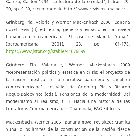
Gaínza, Gastón 1994 “La lectura de la otredad”, Letras, 29-
30, pp. 9-20, recuperado de http:// www.revistas.una.ac.cr
Grinberg Pla, Valeria y Werner Mackenbach 2006 “Banana
novel revis (it) ed: etnia, género y espacio en la novela
bananera centroamericana. El caso de Mamita Yunai”,
Iberoamericana (2001), 23, pp. 161-176,
https://www.jstor.org/stable/41676099
Grinberg Pla, Valeria y Werner Mackenbach 2009
“Representación política y estética en crisis: el proyecto de
la nación mestiza en la narrativa bananera y canalera
centroamericana”, en Vale- ria Grinberg Pla y Ricardo
Roque-Baldovinos (eds.), Tensiones de la modernidad: Del
modernismo al realismo, t. II. Hacia una historia de las
Literaturas Centroamericanas, Guatemala, F&G Editores.
Mackenbach, Werner 2006 “Banana novel revisited: Mamita
Yunai o los límites de la construcción de la nación desde