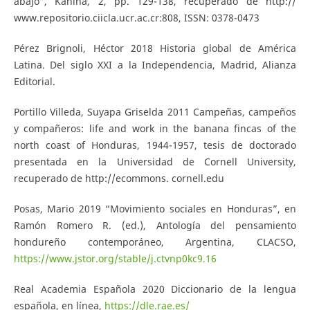
abajo”, Káñina, 2, pp. 129-138, recuperado de http://
www.repositorio.ciicla.ucr.ac.cr:808, ISSN: 0378-0473
Pérez Brignoli, Héctor 2018 Historia global de América
Latina. Del siglo XXI a la Independencia, Madrid, Alianza
Editorial.
Portillo Villeda, Suyapa Griselda 2011 Campeñas, campeños
y compañeros: life and work in the banana fincas of the
north coast of Honduras, 1944-1957, tesis de doctorado
presentada en la Universidad de Cornell University,
recuperado de http://ecommons. cornell.edu
Posas, Mario 2019 “Movimiento sociales en Honduras”, en
Ramón Romero R. (ed.), Antología del pensamiento
hondureño contemporáneo, Argentina, CLACSO,
https://www.jstor.org/stable/j.ctvnp0kc9.16
Real Academia Española 2020 Diccionario de la lengua
española, en línea,
https://dle.rae.es/