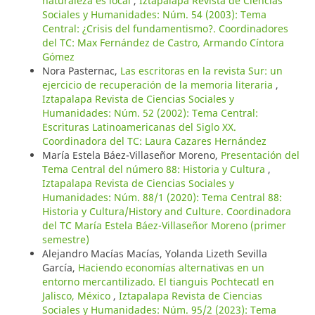
naturaleza es local
,
Iztapalapa Revista de Ciencias
Sociales y Humanidades: Núm. 54 (2003): Tema
Central: ¿Crisis del fundamentismo?. Coordinadores
del TC: Max Fernández de Castro, Armando Cíntora
Gómez
Nora Pasternac,
Las escritoras en la revista Sur: un
ejercicio de recuperación de la memoria literaria
,
Iztapalapa Revista de Ciencias Sociales y
Humanidades: Núm. 52 (2002): Tema Central:
Escrituras Latinoamericanas del Siglo XX.
Coordinadora del TC: Laura Cazares Hernández
María Estela Báez-Villaseñor Moreno,
Presentación del
Tema Central del número 88: Historia y Cultura
,
Iztapalapa Revista de Ciencias Sociales y
Humanidades: Núm. 88/1 (2020): Tema Central 88:
Historia y Cultura/History and Culture. Coordinadora
del TC María Estela Báez-Villaseñor Moreno (primer
semestre)
Alejandro Macías Macías, Yolanda Lizeth Sevilla
García,
Haciendo economías alternativas en un
entorno mercantilizado. El tianguis Pochtecatl en
Jalisco, México
,
Iztapalapa Revista de Ciencias
Sociales y Humanidades: Núm. 95/2 (2023): Tema