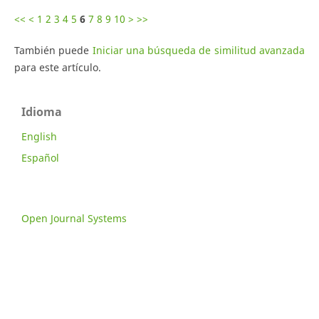
<<
<
1
2
3
4
5
6
7
8
9
10
>
>>
También puede
Iniciar una búsqueda de similitud avanzada
para este artículo.
Idioma
English
Español
Open Journal Systems