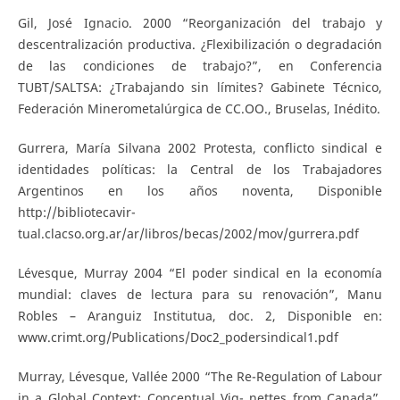
Gil, José Ignacio. 2000 “Reorganización del trabajo y
descentralización productiva. ¿Flexibilización o degradación
de las condiciones de trabajo?”, en Conferencia
TUBT/SALTSA: ¿Trabajando sin límites? Gabinete Técnico,
Federación Minerometalúrgica de CC.OO., Bruselas, Inédito.
Gurrera, María Silvana 2002 Protesta, conflicto sindical e
identidades políticas: la Central de los Trabajadores
Argentinos en los años noventa, Disponible
http://bibliotecavir-
tual.clacso.org.ar/ar/libros/becas/2002/mov/gurrera.pdf
Lévesque, Murray 2004 “El poder sindical en la economía
mundial: claves de lectura para su renovación”, Manu
Robles – Aranguiz Institutua, doc. 2, Disponible en:
www.crimt.org/Publications/Doc2_podersindical1.pdf
Murray, Lévesque, Vallée 2000 “The Re-Regulation of Labour
in a Global Context: Conceptual Vig- nettes from Canada”,