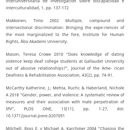
interuniversitaria de investigación sobre discapacidad e
interculturalidad, 1, pp. 137-172
Makkonen, Timo 2002 Multiple, compound and
intersectional discrimination: Bringing the expe-riences of
the most marginalized to the fore, Institute for Human
Rights, Åbo Akademi University.
Mason, Teresa Crowe 2010 “Does knowledge of dating
violence keep deaf college students at Gallaudet University
out of abusive relationships?”, Journal of the Ame- rican
Deafness & Rehabilitation Association, 43(2), pp. 74-91.
McCarthy Katherine, J.; Mehta, Ruchi; & Haberland, Nichole
A 2018 “Gender, power, and violence: A systematic review of
measures and their association with male perpetration of
IPV”, PLOS ONE, 13(11), pp. 1-27, doi:
10.1371/journal.pone.0207091
Mitchell, Ross E. y Michael A. Karchmer 2004 “Chasing the