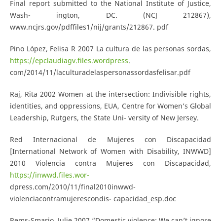
Final report submitted to the National Institute of Justice,
Wash- ington, DC. (NCJ 212867),
www.ncjrs.gov/pdffiles1/nij/grants/212867. pdf
Pino López, Felisa R 2007 La cultura de las personas sordas,
https://epclaudiagv.files.wordpress
.
com/2014/11/laculturadelaspersonassordasfelisar.pdf
Raj, Rita 2002 Women at the intersection: Indivisible rights,
identities, and oppressions, EUA, Centre for Women’s Global
Leadership, Rutgers, the State Uni- versity of New Jersey.
Red Internacional de Mujeres con Discapacidad
[International Network of Women with Disability, INWWD]
2010 Violencia contra Mujeres con Discapacidad,
https://inwwd.files.wor-
dpress.com/2010/11/final2010inwwd-
violenciacontramujerescondis- capacidad_esp.doc
Rems-Smario, Julie 2007 “Domestic violence: We can’t ignore