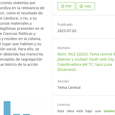
cciones violentas por
PDF
XML
undiza en la relevancia de
cir, como el resultado de
ue conduce, o no, a su
ursos materiales y
Publicado
 legítimas presentes en el
2023-07-02
e Ciencias Políticas y
y residen en la colonia,
l lugar que habitan y su
Número
ón social. Para ello, se
n obtenida fue transcrita
Núm. 95/2 (2023): Tema central 9
conceptos de segregación
Jóvenes y ciudad/ Youth and City
ue teórico de la acción
Coordinadora del TC: Sara Luna
Elizarrarás
Sección
Tema Central
Licencia
Esta obra está bajo una
Licenc