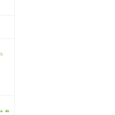
5:
.
ia de