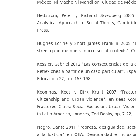
México: Ni Macho Ni Mandilón, Ciudad de México
Hedström, Peter y Richard Swedberg 2005
Analytical Approach to Social Theory, Cambrid
Press.
Hughes Lorine y Short James Franklin 2005 “
street gang members: micro-social contexts”, Cri
Kessler, Gabriel 2012 “Las consecuencias de la e
Reflexiones a partir de un caso particular”, Esp
Educación 22, pp. 165-198.
Koonings, Kees y Dirk Kruijt 2007 “Fractur
Citizenship and Urban Violence”, en Kees Kooni
Fractured Cities: Social Exclusion, Urban Viol
in Latin America, Londres, Zed Books, pp. 7-22.
Negro, Dante 2011 “Pobreza, desigualdad, sect
a la Justicia” en OEA. Desigualdad e inclusió