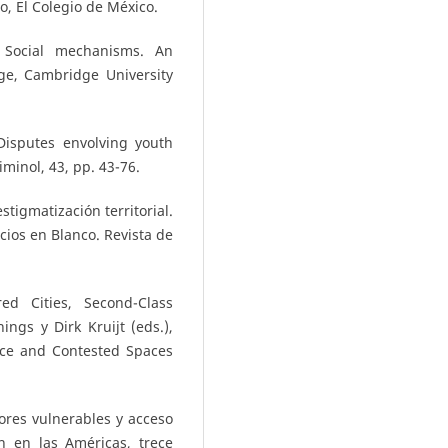
, El Colegio de México.
 Social mechanisms. An
ge, Cambridge University
Disputes envolving youth
minol, 43, pp. 43-76.
stigmatización territorial.
acios en Blanco. Revista de
ed Cities, Second-Class
ngs y Dirk Kruijt (eds.),
ence and Contested Spaces
ores vulnerables y acceso
n en las Américas, trece