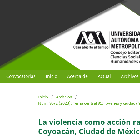
Convocatorias
Inicio
Acerca de
Actual
Archivos
Inicio
/
Archivos
/
Núm. 95/2 (2023): Tema central 95: Jóvenes y ciudad/ Y
La violencia como acción r
Coyoacán, Ciudad de Méxic