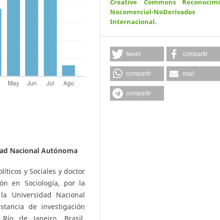
Creative Commons Reconocimi
Nocomercial-NoDerivados
Internacional
.
tweet
compartir
compartir
mail
compartir
dad Nacional Autónoma
líticos y Sociales y doctor
ión en Sociología, por la
 la Universidad Nacional
tancia de investigación
Río de Janeiro, Brasil.