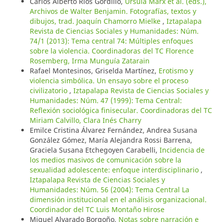
Carlos Alberto Ríos Gordillo,
Ursula Marx et al. (eds.),
Archivos de Walter Benjamin. Fotografías, textos y
dibujos, trad. Joaquín Chamorro Mielke
,
Iztapalapa
Revista de Ciencias Sociales y Humanidades: Núm.
74/1 (2013): Tema central 74: Múltiples enfoques
sobre la violencia. Coordinadoras del TC Florence
Rosemberg, Irma Munguía Zatarain
Rafael Montesinos, Griselda Martínez,
Erotismo y
violencia simbólica. Un ensayo sobre el proceso
civilizatorio
,
Iztapalapa Revista de Ciencias Sociales y
Humanidades: Núm. 47 (1999): Tema Central:
Reflexión sociológica finisecular. Coordinadoras del TC
Miriam Calvillo, Clara Inés Charry
Emilce Cristina Álvarez Fernández, Andrea Susana
González Gómez, María Alejandra Rossi Barrena,
Graciela Susana Etchegoyen Carabelli,
Incidencia de
los medios masivos de comunicación sobre la
sexualidad adolescente: enfoque interdisciplinario
,
Iztapalapa Revista de Ciencias Sociales y
Humanidades: Núm. 56 (2004): Tema Central La
dimensión institucional en el análisis organizacional.
Coordinador del TC Luis Montaño Hirose
Miguel Alvarado Borgoño,
Notas sobre narración e