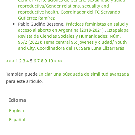
reproductiva/Gender relations, sexuality and
reproductive health. Coordinador del TC Servando
Gutiérrez Ramírez
Pablo Gudiño Bessone,
Prácticas feministas en salud y
acceso al aborto en Argentina (2018-2021)
,
Iztapalapa
Revista de Ciencias Sociales y Humanidades: Núm.
95/2 (2023): Tema central 95: Jóvenes y ciudad/ Youth
and City. Coordinadora del TC: Sara Luna Elizarrarás
<<
<
1
2
3
4
5
6
7
8
9
10
>
>>
También puede
Iniciar una búsqueda de similitud avanzada
para este artículo.
Idioma
English
Español