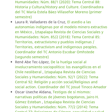
Humanidades: Núm. 88/1 (2020): Tema Central 88:
Historia y Cultura/History and Culture. Coordinadora
del TC María Estela Báez-Villaseñor Moreno (primer
semestre)
Laura R. Valladares de la Cruz,
El asedio a las
autonomías indígenas por el modelo minero extractivo
en México
,
Iztapalapa Revista de Ciencias Sociales y
Humanidades: Núm. 85/2 (2018): Tema Central 85:
Territorios, extractivismo y pueblos indígenas /
Territories, extractivism and indigenous peoples.
Coordinador del TC Antonio Escobar Omhstede
(segundo semestre)
René Abe Tec-López,
De la huelga social al
involucramiento sociopolítico: los evangélicos en el
Chile neoliberal
,
Iztapalapa Revista de Ciencias
Sociales y Humanidades: Núm. 92/1 (2022): Tema
Central 92: Religión y acción social/Religious and
social action. Coordinador del TC Josué Tinoco Amador
Oscar Useche Aldana,
Testigos de sí mismos:
narrativas políticas de jóvenes bogotanos, Jairo H.
Gómez Esteban
,
Iztapalapa Revista de Ciencias
Sociales y Humanidades: Núm. 77/2 (2014): Tema
Central 77: Relaciones de Género, sexualidad y salud