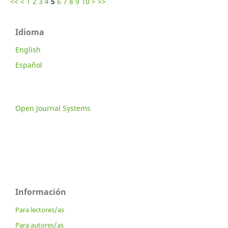
<<
<
1
2
3
4
5
6
7
8
9
10
>
>>
Idioma
English
Español
Open Journal Systems
Información
Para lectores/as
Para autores/as