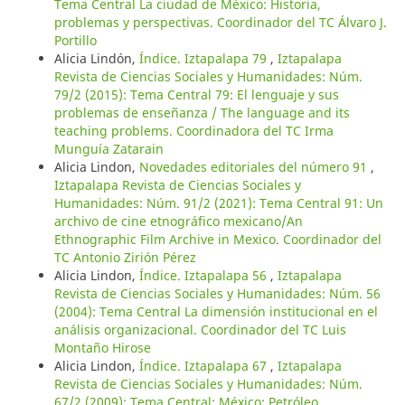
Tema Central La ciudad de México: Historia,
problemas y perspectivas. Coordinador del TC Álvaro J.
Portillo
Alicia Lindón,
Índice. Iztapalapa 79
,
Iztapalapa
Revista de Ciencias Sociales y Humanidades: Núm.
79/2 (2015): Tema Central 79: El lenguaje y sus
problemas de enseñanza / The language and its
teaching problems. Coordinadora del TC Irma
Munguía Zatarain
Alicia Lindon,
Novedades editoriales del número 91
,
Iztapalapa Revista de Ciencias Sociales y
Humanidades: Núm. 91/2 (2021): Tema Central 91: Un
archivo de cine etnográfico mexicano/An
Ethnographic Film Archive in Mexico. Coordinador del
TC Antonio Zirión Pérez
Alicia Lindon,
Índice. Iztapalapa 56
,
Iztapalapa
Revista de Ciencias Sociales y Humanidades: Núm. 56
(2004): Tema Central La dimensión institucional en el
análisis organizacional. Coordinador del TC Luis
Montaño Hirose
Alicia Lindon,
Índice. Iztapalapa 67
,
Iztapalapa
Revista de Ciencias Sociales y Humanidades: Núm.
67/2 (2009): Tema Central: México: Petróleo,