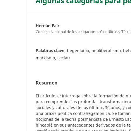
Algunas categorías para pen
Hernán Fair
Consejo Nacional de Investigaciones Científicas y Técni
Palabras clave:
hegemonía, neoliberalismo, het
marxismo, Laclau
Resumen
El artículo se interroga sobre la formación de nu
para comprender las profundas transformaciones
sociales y culturales de los últimos 30 años, y co
una praxis política contrahegemónica. Se toma
nociones de la teoría posmarxista de Ernesto La
hincapié en sus antecedentes derivados de la te
versión más ortodoxa y en su versión leninista. 