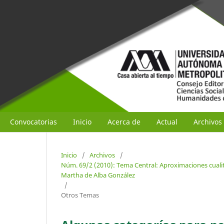
Convocatorias
Inicio
Acerca de
Actual
Archivos
Inicio
/
Archivos
/
Núm. 69/2 (2010): Tema Central: Aproximaciones cuali
Martha de Alba González
/
Otros Temas