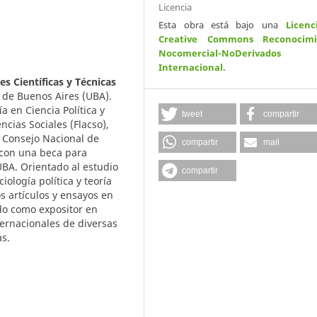
Licencia
Esta obra está bajo una
Licenc
Creative Commons Reconocimi
Nocomercial-NoDerivados
Internacional
.
s Científicas y Técnicas
d de Buenos Aires (UBA).
 en Ciencia Política y
tweet
compartir
ncias Sociales (Flacso),
l Consejo Nacional de
compartir
mail
) con una beca para
 UBA. Orientado al estudio
compartir
iología política y teoría
 artículos y ensayos en
ado como expositor en
ternacionales de diversas
as.