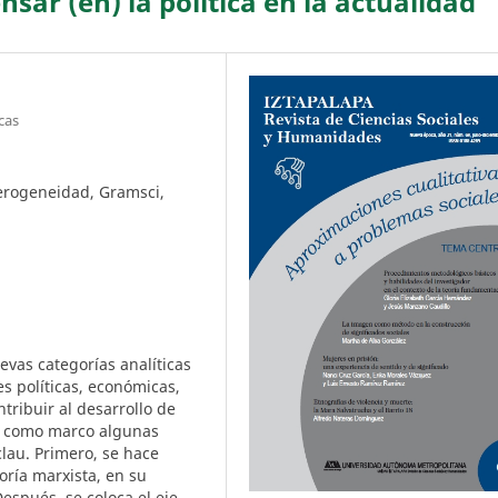
sar (en) la política en la actualidad
cas
erogeneidad, Gramsci,
evas categorías analíticas
 políticas, económicas,
ntribuir al desarrollo de
n como marco algunas
clau. Primero, se hace
oría marxista, en su
Después, se coloca el eje