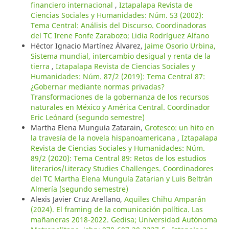
financiero internacional
,
Iztapalapa Revista de
Ciencias Sociales y Humanidades: Núm. 53 (2002):
Tema Central: Análisis del Discurso. Coordinadoras
del TC Irene Fonfe Zarabozo; Lidia Rodríguez Alfano
Héctor Ignacio Martínez Álvarez,
Jaime Osorio Urbina,
Sistema mundial, intercambio desigual y renta de la
tierra
,
Iztapalapa Revista de Ciencias Sociales y
Humanidades: Núm. 87/2 (2019): Tema Central 87:
¿Gobernar mediante normas privadas?
Transformaciones de la gobernanza de los recursos
naturales en México y América Central. Coordinador
Eric Leónard (segundo semestre)
Martha Elena Munguía Zatarain,
Grotesco: un hito en
la travesía de la novela hispanoamericana
,
Iztapalapa
Revista de Ciencias Sociales y Humanidades: Núm.
89/2 (2020): Tema Central 89: Retos de los estudios
literarios/Literacy Studies Challenges. Coordinadores
del TC Martha Elena Munguía Zatarian y Luis Beltrán
Almería (segundo semestre)
Alexis Javier Cruz Arellano,
Aquiles Chihu Amparán
(2024). El framing de la comunicación política. Las
mañaneras 2018-2022. Gedisa; Universidad Autónoma