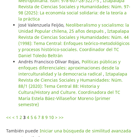
Metropolitana. isbn: 978-607-28-3227-5
,
Iztapalapa
Revista de Ciencias Sociales y Humanidades: Núm. 97-
98 (2025): La economía social solidaria: de la teoría a
la práctica
José Valenzuela Feijóo,
Neoliberalismo y socialismo: la
Unidad Popular chilena, 25 años después
,
Iztapalapa
Revista de Ciencias Sociales y Humanidades: Núm. 44
(1998): Tema Central: Enfoques teórico-metodológicos
y procesos histórico-sociales. Coordinador del TC
Daniel Toledo Beltrán
Andrés Francisco Olivar Rojas,
Políticas públicas y
enfoques diferenciales: aproximaciones desde la
interculturalidad y la democracia radical
,
Iztapalapa
Revista de Ciencias Sociales y Humanidades: Núm.
88/1 (2020): Tema Central 88: Historia y
Cultura/History and Culture. Coordinadora del TC
María Estela Báez-Villaseñor Moreno (primer
semestre)
<<
<
1
2
3
4
5
6
7
8
9
10
>
>>
También puede
Iniciar una búsqueda de similitud avanzada