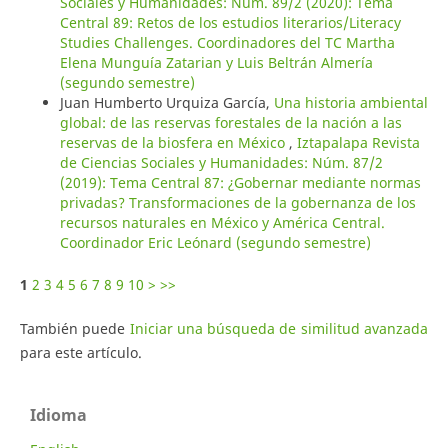
Sociales y Humanidades: Núm. 89/2 (2020): Tema
Central 89: Retos de los estudios literarios/Literacy
Studies Challenges. Coordinadores del TC Martha
Elena Munguía Zatarian y Luis Beltrán Almería
(segundo semestre)
Juan Humberto Urquiza García,
Una historia ambiental
global: de las reservas forestales de la nación a las
reservas de la biosfera en México
,
Iztapalapa Revista
de Ciencias Sociales y Humanidades: Núm. 87/2
(2019): Tema Central 87: ¿Gobernar mediante normas
privadas? Transformaciones de la gobernanza de los
recursos naturales en México y América Central.
Coordinador Eric Leónard (segundo semestre)
1
2
3
4
5
6
7
8
9
10
>
>>
También puede
Iniciar una búsqueda de similitud avanzada
para este artículo.
Idioma