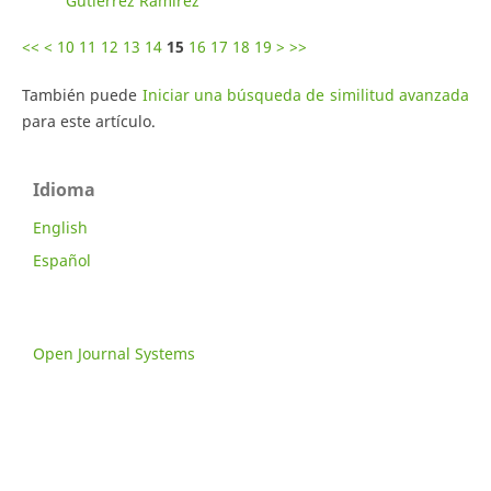
Gutiérrez Ramírez
<<
<
10
11
12
13
14
15
16
17
18
19
>
>>
También puede
Iniciar una búsqueda de similitud avanzada
para este artículo.
Idioma
English
Español
Open Journal Systems