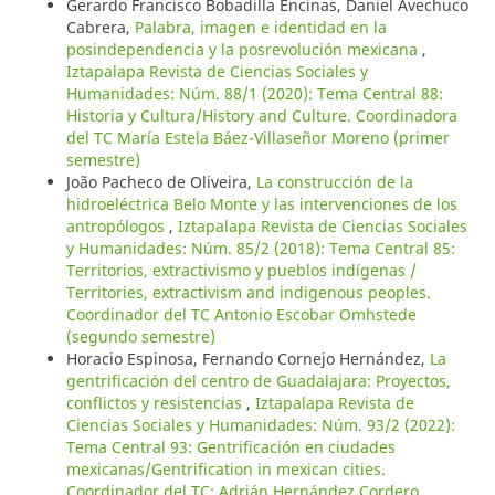
Gerardo Francisco Bobadilla Encinas, Daniel Avechuco
Cabrera,
Palabra, imagen e identidad en la
posindependencia y la posrevolución mexicana
,
Iztapalapa Revista de Ciencias Sociales y
Humanidades: Núm. 88/1 (2020): Tema Central 88:
Historia y Cultura/History and Culture. Coordinadora
del TC María Estela Báez-Villaseñor Moreno (primer
semestre)
João Pacheco de Oliveira,
La construcción de la
hidroeléctrica Belo Monte y las intervenciones de los
antropólogos
,
Iztapalapa Revista de Ciencias Sociales
y Humanidades: Núm. 85/2 (2018): Tema Central 85:
Territorios, extractivismo y pueblos indígenas /
Territories, extractivism and indigenous peoples.
Coordinador del TC Antonio Escobar Omhstede
(segundo semestre)
Horacio Espinosa, Fernando Cornejo Hernández,
La
gentrificación del centro de Guadalajara: Proyectos,
conflictos y resistencias
,
Iztapalapa Revista de
Ciencias Sociales y Humanidades: Núm. 93/2 (2022):
Tema Central 93: Gentrificación en ciudades
mexicanas/Gentrification in mexican cities.
Coordinador del TC: Adrián Hernández Cordero