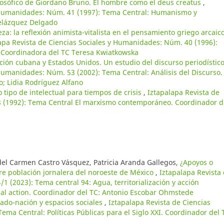
losófico de Giordano Bruno. El hombre como el deus creatus
,
y Humanidades: Núm. 41 (1997): Tema Central: Humanismo y
Velázquez Delgado
a: la reflexión animista-vitalista en el pensamiento griego arcaico
apa Revista de Ciencias Sociales y Humanidades: Núm. 40 (1996):
a. Coordinadora del TC Teresa Kwiatkowska
ación cubana y Estados Unidos. Un estudio del discurso periodístic
 Humanidades: Núm. 53 (2002): Tema Central: Análisis del Discurso.
; Lidia Rodríguez Alfano
 tipo de intelectual para tiempos de crisis
,
Iztapalapa Revista de
8 (1992): Tema Central El marxismo contemporáneo. Coordinador d
del Carmen Castro Vásquez, Patricia Aranda Gallegos,
¿Apoyos o
tre población jornalera del noroeste de México
,
Iztapalapa Revista
 (2023): Tema central 94: Agua, territorialización y acción
itical action. Coordinador del TC: Antonio Escobar Ohmstede
tado-nación y espacios sociales
,
Iztapalapa Revista de Ciencias
ma Central: Políticas Públicas para el Siglo XXI. Coordinador del 