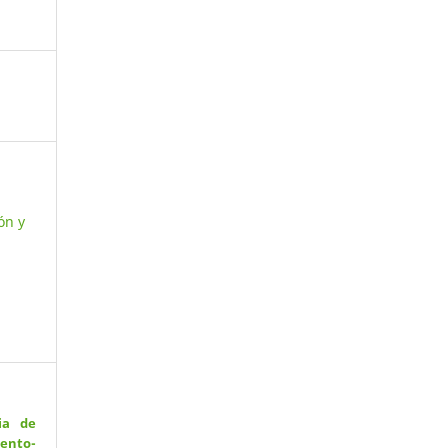
ón y
ia de
ento-