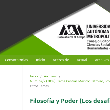
Convocatorias
Inicio
Acerca de
Actual
Archivos
Inicio
/
Archivos
/
Núm. 67/2 (2009): Tema Central: México: Petróleo, Eco
Otros Temas
Filosofía y Poder (Los desaf