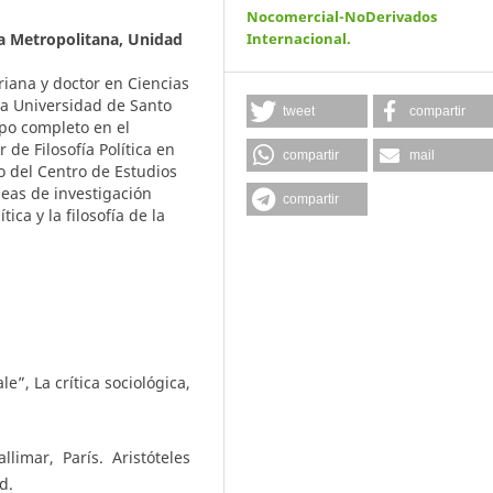
Nocomercial-NoDerivados
 Metropolitana, Unidad
Internacional
.
riana y doctor en Ciencias
 la Universidad de Santo
tweet
compartir
po completo en el
de Filosofía Política en
compartir
mail
 del Centro de Estudios
neas de investigación
compartir
ica y la filosofía de la
le”, La crítica sociológica,
limar, París. Aristóteles
d.