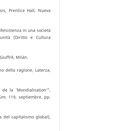
sis, Prentice Hall, Nueva
Resistenza in una società
nità (Diritto e Cultura
 Giuffrè, Milán.
no della ragione, Laterza,
 de la ‘Mondialisation’”,
úm. 119, septiembre, pp.
 del capitalismo global),