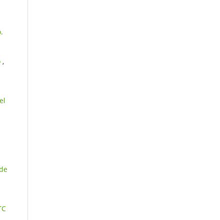
.
o
,
el
 de
TC