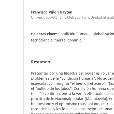
Francisco Piñón Gaytán
Universidad Autónoma Metropolitana, Unidad Iztapal
Palabras clave:
Condición humana, globalizació
tecnociencia, fuerza, dominio
Resumen
Preguntar por una filosofía del poder es volver a
problemas de la “condición humana”. No aquell
especulativo, margina “el hierro y el acero”, “la
el “aullido de los lobos”. Condición humana que 
tensión continua, entra la verità effettuale della 
práctica de lo Nacionalpopular (Maquiavelo), e
hobbesiano y el optimismo roussoniano, entre l
tecnociencia y los ideales de los mejores hum
poder que se expresa en todos los lenguajes.