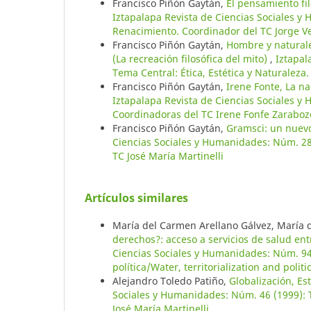
Francisco Piñón Gaytán,
El pensamiento fi
Iztapalapa Revista de Ciencias Sociales 
Renacimiento. Coordinador del TC Jorge 
Francisco Piñón Gaytán,
Hombre y naturalez
(La recreación filosófica del mito)
,
Iztapal
Tema Central: Ética, Estética y Naturalez
Francisco Piñón Gaytán,
Irene Fonte, La n
Iztapalapa Revista de Ciencias Sociales y
Coordinadoras del TC Irene Fonfe Zarabozo
Francisco Piñón Gaytán,
Gramsci: un nuevo
Ciencias Sociales y Humanidades: Núm. 2
TC José María Martinelli
Artículos similares
María del Carmen Arellano Gálvez, María 
derechos?: acceso a servicios de salud en
Ciencias Sociales y Humanidades: Núm. 94/1
política/Water, territorialization and pol
Alejandro Toledo Patiño,
Globalización, Es
Sociales y Humanidades: Núm. 46 (1999): Te
José María Martinelli