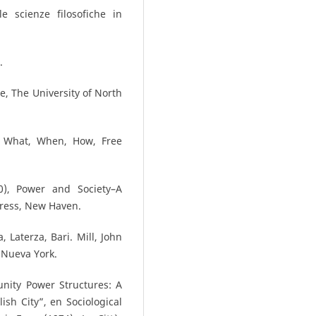
e scienze filosofiche in
.
, The University of North
ts What, When, How, Free
0), Power and Society–A
 Press, New Haven.
, Laterza, Bari. Mill, John
, Nueva York.
unity Power Structures: A
sh City”, en Sociological