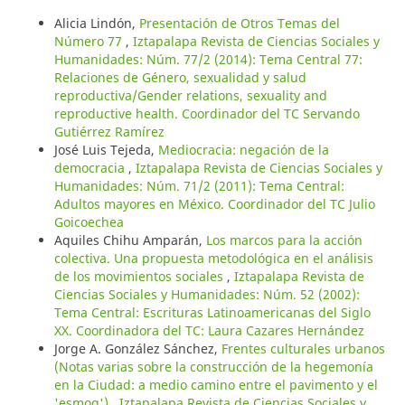
Alicia Lindón,
Presentación de Otros Temas del
Número 77
,
Iztapalapa Revista de Ciencias Sociales y
Humanidades: Núm. 77/2 (2014): Tema Central 77:
Relaciones de Género, sexualidad y salud
reproductiva/Gender relations, sexuality and
reproductive health. Coordinador del TC Servando
Gutiérrez Ramírez
José Luis Tejeda,
Mediocracia: negación de la
democracia
,
Iztapalapa Revista de Ciencias Sociales y
Humanidades: Núm. 71/2 (2011): Tema Central:
Adultos mayores en México. Coordinador del TC Julio
Goicoechea
Aquiles Chihu Amparán,
Los marcos para la acción
colectiva. Una propuesta metodológica en el análisis
de los movimientos sociales
,
Iztapalapa Revista de
Ciencias Sociales y Humanidades: Núm. 52 (2002):
Tema Central: Escrituras Latinoamericanas del Siglo
XX. Coordinadora del TC: Laura Cazares Hernández
Jorge A. González Sánchez,
Frentes culturales urbanos
(Notas varias sobre la construcción de la hegemonía
en la Ciudad: a medio camino entre el pavimento y el
'esmog')
,
Iztapalapa Revista de Ciencias Sociales y