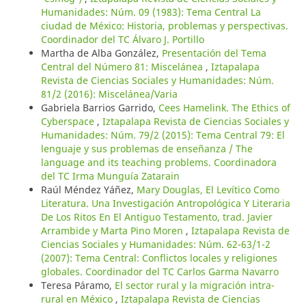
Humanidades: Núm. 09 (1983): Tema Central La
ciudad de México: Historia, problemas y perspectivas.
Coordinador del TC Álvaro J. Portillo
Martha de Alba González,
Presentación del Tema
Central del Número 81: Miscelánea
,
Iztapalapa
Revista de Ciencias Sociales y Humanidades: Núm.
81/2 (2016): Miscelánea/Varia
Gabriela Barrios Garrido,
Cees Hamelink. The Ethics of
Cyberspace
,
Iztapalapa Revista de Ciencias Sociales y
Humanidades: Núm. 79/2 (2015): Tema Central 79: El
lenguaje y sus problemas de enseñanza / The
language and its teaching problems. Coordinadora
del TC Irma Munguía Zatarain
Raúl Méndez Yáñez,
Mary Douglas, El Levítico Como
Literatura. Una Investigación Antropológica Y Literaria
De Los Ritos En El Antiguo Testamento, trad. Javier
Arrambide y Marta Pino Moren
,
Iztapalapa Revista de
Ciencias Sociales y Humanidades: Núm. 62-63/1-2
(2007): Tema Central: Conflictos locales y religiones
globales. Coordinador del TC Carlos Garma Navarro
Teresa Páramo,
El sector rural y la migración intra-
rural en México
,
Iztapalapa Revista de Ciencias