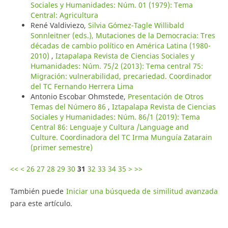
Sociales y Humanidades: Núm. 01 (1979): Tema
Central: Agricultura
René Valdiviezo,
Silvia Gómez-Tagle Willibald
Sonnleitner (eds.), Mutaciones de la Democracia: Tres
décadas de cambio político en América Latina (1980-
2010)
,
Iztapalapa Revista de Ciencias Sociales y
Humanidades: Núm. 75/2 (2013): Tema central 75:
Migración: vulnerabilidad, precariedad. Coordinador
del TC Fernando Herrera Lima
Antonio Escobar Ohmstede,
Presentación de Otros
Temas del Número 86
,
Iztapalapa Revista de Ciencias
Sociales y Humanidades: Núm. 86/1 (2019): Tema
Central 86: Lenguaje y Cultura /Language and
Culture. Coordinadora del TC Irma Munguía Zatarain
(primer semestre)
<<
<
26
27
28
29
30
31
32
33
34
35
>
>>
También puede
Iniciar una búsqueda de similitud avanzada
para este artículo.