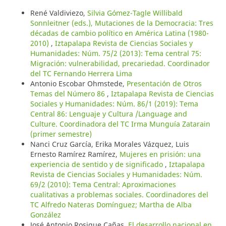
René Valdiviezo,
Silvia Gómez-Tagle Willibald
Sonnleitner (eds.), Mutaciones de la Democracia: Tres
décadas de cambio político en América Latina (1980-
2010)
,
Iztapalapa Revista de Ciencias Sociales y
Humanidades: Núm. 75/2 (2013): Tema central 75:
Migración: vulnerabilidad, precariedad. Coordinador
del TC Fernando Herrera Lima
Antonio Escobar Ohmstede,
Presentación de Otros
Temas del Número 86
,
Iztapalapa Revista de Ciencias
Sociales y Humanidades: Núm. 86/1 (2019): Tema
Central 86: Lenguaje y Cultura /Language and
Culture. Coordinadora del TC Irma Munguía Zatarain
(primer semestre)
Nanci Cruz García, Erika Morales Vázquez, Luis
Ernesto Ramírez Ramírez,
Mujeres en prisión: una
experiencia de sentido y de significado
,
Iztapalapa
Revista de Ciencias Sociales y Humanidades: Núm.
69/2 (2010): Tema Central: Aproximaciones
cualitativas a problemas sociales. Coordinadores del
TC Alfredo Nateras Domínguez; Martha de Alba
González
José Antonio Rosique Cañas,
El desarrollo nacional en