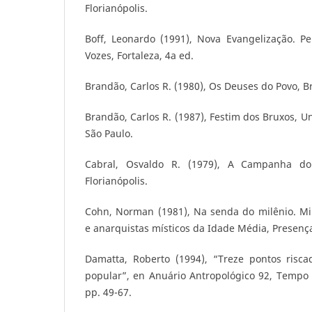
Florianópolis.
Boff, Leonardo (1991), Nova Evangelização. Pe
Vozes, Fortaleza, 4a ed.
Brandão, Carlos R. (1980), Os Deuses do Povo, Br
Brandão, Carlos R. (1987), Festim dos Bruxos, 
São Paulo.
Cabral, Osvaldo R. (1979), A Campanha do 
Florianópolis.
Cohn, Norman (1981), Na senda do milênio. Mil
e anarquistas místicos da Idade Média, Presença
Damatta, Roberto (1994), “Treze pontos risc
popular”, en Anuário Antropológico 92, Tempo Br
pp. 49-67.