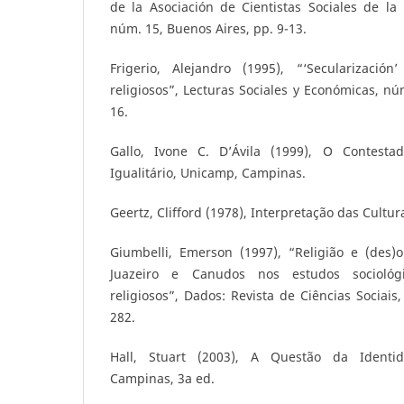
de la Asociación de Cientistas Sociales de la
núm. 15, Buenos Aires, pp. 9-13.
Frigerio, Alejandro (1995), “‘Secularizació
religiosos”, Lecturas Sociales y Económicas, nú
16.
Gallo, Ivone C. D’Ávila (1999), O Contest
Igualitário, Unicamp, Campinas.
Geertz, Clifford (1978), Interpretação das Cultura
Giumbelli, Emerson (1997), “Religião e (des)o
Juazeiro e Canudos nos estudos sociológ
religiosos”, Dados: Revista de Ciências Sociais,
282.
Hall, Stuart (2003), A Questão da Identid
Campinas, 3a ed.