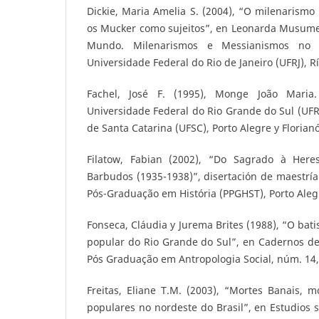
Dickie, Maria Amelia S. (2004), “O milenarismo 
os Mucker como sujeitos”, en Leonarda Musumec
Mundo. Milenarismos e Messianismos no B
Universidade Federal do Rio de Janeiro (UFRJ), Rí
Fachel, José F. (1995), Monge João Maria.
Universidade Federal do Rio Grande do Sul (UF
de Santa Catarina (UFSC), Porto Alegre y Florianó
Filatow, Fabian (2002), “Do Sagrado à Her
Barbudos (1935-1938)”, disertación de maestría
Pós-Graduação em História (PPGHST), Porto Aleg
Fonseca, Cláudia y Jurema Brites (1988), “O bat
popular do Rio Grande do Sul”, en Cadernos d
Pós Graduação em Antropologia Social, núm. 14,
Freitas, Eliane T.M. (2003), “Mortes Banais, m
populares no nordeste do Brasil”, en Estudios s