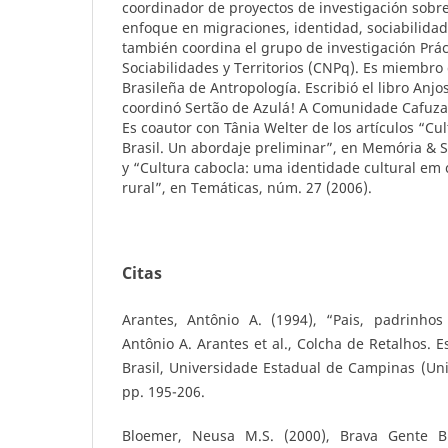
coordinador de proyectos de investigación sobr
enfoque en migraciones, identidad, sociabilidad, 
también coordina el grupo de investigación Práct
Sociabilidades y Territorios (CNPq). Es miembro 
Brasileña de Antropología. Escribió el libro Anjo
coordinó Sertão de Azulá! A Comunidade Cafuza
Es coautor con Tânia Welter de los artículos “Cul
Brasil. Un abordaje preliminar”, en Memória & S
y “Cultura cabocla: uma identidade cultural e
rural”, en Temáticas, núm. 27 (2006).
Citas
Arantes, Antônio A. (1994), “Pais, padrinhos
Antônio A. Arantes et al., Colcha de Retalhos. 
Brasil, Universidade Estadual de Campinas (Uni
pp. 195-206.
Bloemer, Neusa M.S. (2000), Brava Gente Bra