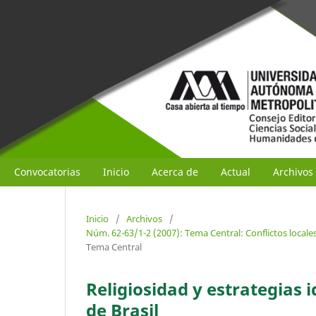
Convocatorias
Inicio
Acerca de
Actual
Archivos
Inicio
/
Archivos
/
Núm. 62-63/1-2 (2007): Tema Central: Conflictos locale
Tema Central
Religiosidad y estrategias i
de Brasil