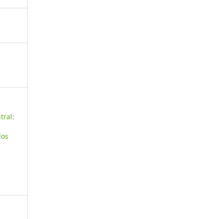
tral:
los