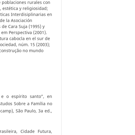
e poblaciones rurales con
estética y religiosidad;
icas Interdisiplinarias en
de la Asociación
s de Cara Suja (1995) y
 em Perspectiva (2001).
tura cabocla en el sur de
ociedad, núm. 15 (2003);
m construção no mundo
 e o espírito santo”, en
Estudos Sobre a Família no
camp), São Paulo, 3a ed.,
sileira, Cidade Futura,