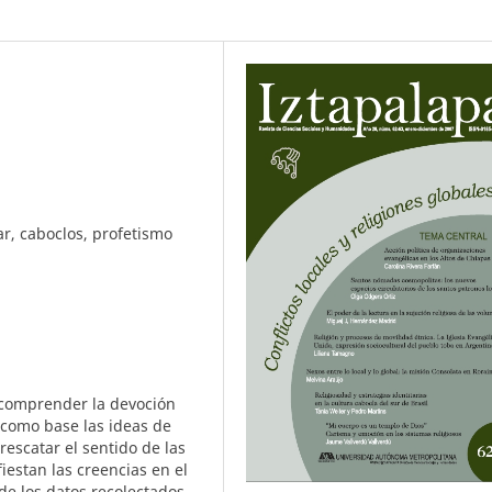
ar, caboclos, profetismo
e comprender la devoción
o como base las ideas de
rescatar el sentido de las
iestan las creencias en el
de los datos recolectados,