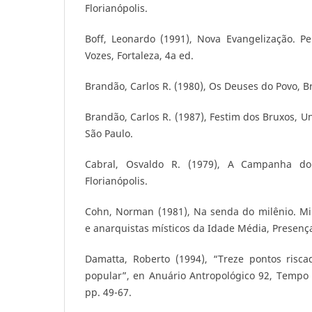
Florianópolis.
Boff, Leonardo (1991), Nova Evangelização. Pe
Vozes, Fortaleza, 4a ed.
Brandão, Carlos R. (1980), Os Deuses do Povo, Br
Brandão, Carlos R. (1987), Festim dos Bruxos, 
São Paulo.
Cabral, Osvaldo R. (1979), A Campanha do 
Florianópolis.
Cohn, Norman (1981), Na senda do milênio. Mil
e anarquistas místicos da Idade Média, Presença
Damatta, Roberto (1994), “Treze pontos risc
popular”, en Anuário Antropológico 92, Tempo Br
pp. 49-67.