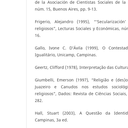
de la Asociación de Cientistas Sociales de la
núm. 15, Buenos Aires, pp. 9-13.
Frigerio, Alejandro (1995), “‘Secularizació
religiosos”, Lecturas Sociales y Económicas, nú
16.
Gallo, Ivone C. D’Ávila (1999), O Contest
Igualitário, Unicamp, Campinas.
Geertz, Clifford (1978), Interpretação das Cultura
Giumbelli, Emerson (1997), “Religião e (des)o
Juazeiro e Canudos nos estudos sociológ
religiosos”, Dados: Revista de Ciências Sociais,
282.
Hall, Stuart (2003), A Questão da Identid
Campinas, 3a ed.