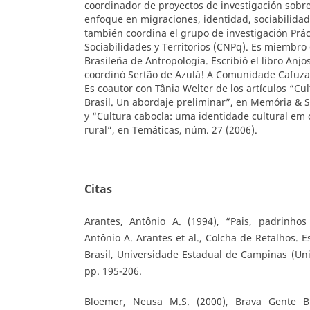
coordinador de proyectos de investigación sobr
enfoque en migraciones, identidad, sociabilidad, 
también coordina el grupo de investigación Práct
Sociabilidades y Territorios (CNPq). Es miembro 
Brasileña de Antropología. Escribió el libro Anjo
coordinó Sertão de Azulá! A Comunidade Cafuza
Es coautor con Tânia Welter de los artículos “Cul
Brasil. Un abordaje preliminar”, en Memória & S
y “Cultura cabocla: uma identidade cultural e
rural”, en Temáticas, núm. 27 (2006).
Citas
Arantes, Antônio A. (1994), “Pais, padrinhos
Antônio A. Arantes et al., Colcha de Retalhos. 
Brasil, Universidade Estadual de Campinas (Uni
pp. 195-206.
Bloemer, Neusa M.S. (2000), Brava Gente Bra