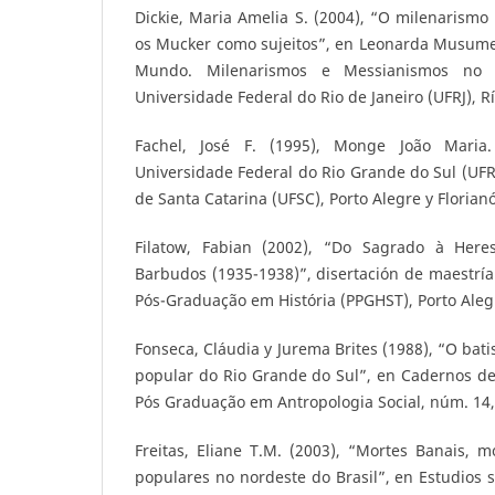
Dickie, Maria Amelia S. (2004), “O milenarismo 
os Mucker como sujeitos”, en Leonarda Musumec
Mundo. Milenarismos e Messianismos no B
Universidade Federal do Rio de Janeiro (UFRJ), Rí
Fachel, José F. (1995), Monge João Maria.
Universidade Federal do Rio Grande do Sul (UF
de Santa Catarina (UFSC), Porto Alegre y Florianó
Filatow, Fabian (2002), “Do Sagrado à Her
Barbudos (1935-1938)”, disertación de maestría
Pós-Graduação em História (PPGHST), Porto Aleg
Fonseca, Cláudia y Jurema Brites (1988), “O bat
popular do Rio Grande do Sul”, en Cadernos d
Pós Graduação em Antropologia Social, núm. 14,
Freitas, Eliane T.M. (2003), “Mortes Banais, m
populares no nordeste do Brasil”, en Estudios s