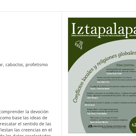
ar, caboclos, profetismo
e comprender la devoción
o como base las ideas de
rescatar el sentido de las
iestan las creencias en el
de los datos recolectados,