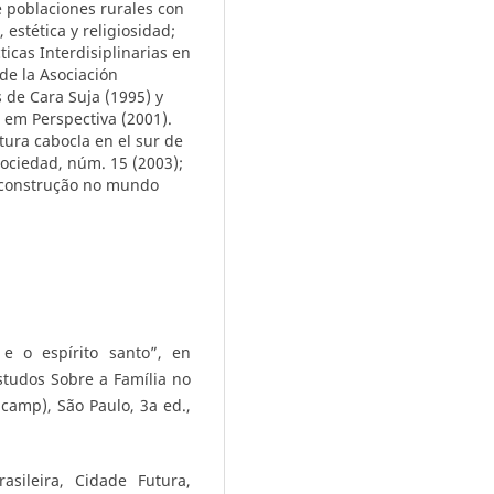
e poblaciones rurales con
estética y religiosidad;
icas Interdisiplinarias en
de la Asociación
s de Cara Suja (1995) y
 em Perspectiva (2001).
tura cabocla en el sur de
ociedad, núm. 15 (2003);
m construção no mundo
 e o espírito santo”, en
Estudos Sobre a Família no
camp), São Paulo, 3a ed.,
sileira, Cidade Futura,