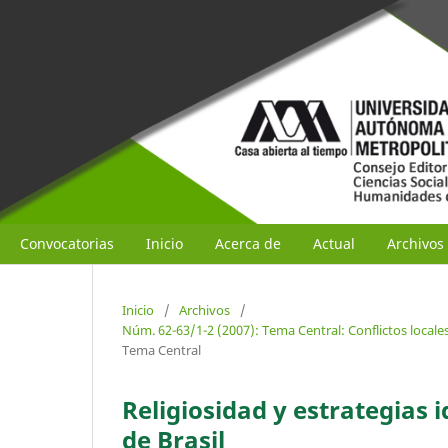
Convocatorias
Inicio
Acerca de
Actual
Archivos
Inicio
/
Archivos
/
Núm. 62-63/1-2 (2007): Tema Central: Conflictos locale
Tema Central
Religiosidad y estrategias i
de Brasil