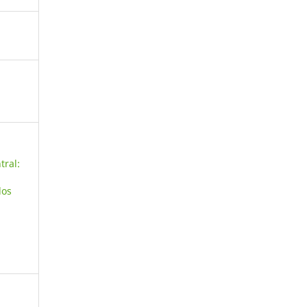
tral:
los