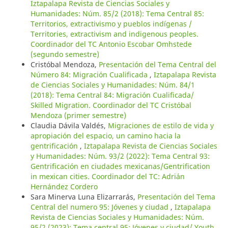
Iztapalapa Revista de Ciencias Sociales y
Humanidades: Núm. 85/2 (2018): Tema Central 85:
Territorios, extractivismo y pueblos indígenas /
Territories, extractivism and indigenous peoples.
Coordinador del TC Antonio Escobar Omhstede
(segundo semestre)
Cristóbal Mendoza,
Presentación del Tema Central del
Número 84: Migración Cualificada
,
Iztapalapa Revista
de Ciencias Sociales y Humanidades: Núm. 84/1
(2018): Tema Central 84: Migración Cualificada/
Skilled Migration. Coordinador del TC Cristóbal
Mendoza (primer semestre)
Claudia Dávila Valdés,
Migraciones de estilo de vida y
apropiación del espacio, un camino hacia la
gentrificación
,
Iztapalapa Revista de Ciencias Sociales
y Humanidades: Núm. 93/2 (2022): Tema Central 93:
Gentrificación en ciudades mexicanas/Gentrification
in mexican cities. Coordinador del TC: Adrián
Hernández Cordero
Sara Minerva Luna Elizarrarás,
Presentación del Tema
Central del numero 95: Jóvenes y ciudad
,
Iztapalapa
Revista de Ciencias Sociales y Humanidades: Núm.
95/2 (2023): Tema central 95: Jóvenes y ciudad/ Youth