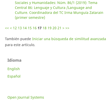
Sociales y Humanidades: Núm. 86/1 (2019): Tema
Central 86: Lenguaje y Cultura /Language and
Culture. Coordinadora del TC Irma Munguía Zatarain
(primer semestre)
<<
<
12
13
14
15
16
17
18
19
20
21
>
>>
También puede
Iniciar una búsqueda de similitud avanzada
para este artículo.
Idioma
English
Español
Open Journal Systems