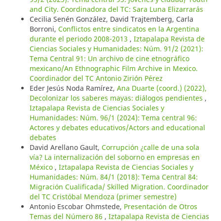
and City. Coordinadora del TC: Sara Luna Elizarrarás
Cecilia Senén González, David Trajtemberg, Carla
Borroni,
Conflictos entre sindicatos en la Argentina
durante el periodo 2008-2013
,
Iztapalapa Revista de
Ciencias Sociales y Humanidades: Núm. 91/2 (2021):
Tema Central 91: Un archivo de cine etnográfico
mexicano/An Ethnographic Film Archive in Mexico.
Coordinador del TC Antonio Zirión Pérez
Eder Jesús Noda Ramírez,
Ana Duarte (coord.) (2022),
Decolonizar los saberes mayas: diálogos pendientes
,
Iztapalapa Revista de Ciencias Sociales y
Humanidades: Núm. 96/1 (2024): Tema central 96:
Actores y debates educativos/Actors and educational
debates
David Arellano Gault,
Corrupción ¿calle de una sola
vía? La internalización del soborno en empresas en
México
,
Iztapalapa Revista de Ciencias Sociales y
Humanidades: Núm. 84/1 (2018): Tema Central 84:
Migración Cualificada/ Skilled Migration. Coordinador
del TC Cristóbal Mendoza (primer semestre)
Antonio Escobar Ohmstede,
Presentación de Otros
Temas del Número 86
,
Iztapalapa Revista de Ciencias