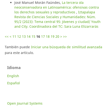
José Manuel Morán Faúndes,
La tercera ola
neoconservadora en Latinoamérica: ofensivas contra
los derechos sexuales y reproductivos
,
Iztapalapa
Revista de Ciencias Sociales y Humanidades: Núm.
95/2 (2023): Tema central 95: Jóvenes y ciudad/ Youth
and City. Coordinadora del TC: Sara Luna Elizarrarás
<<
<
11
12
13
14
15
16
17
18
19
20
>
>>
También puede
Iniciar una búsqueda de similitud avanzada
para este artículo.
Idioma
English
Español
Open Journal Systems