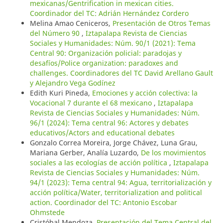
mexicanas/Gentrification in mexican cities.
Coordinador del TC: Adrián Hernández Cordero
Melina Amao Ceniceros,
Presentación de Otros Temas
del Número 90
,
Iztapalapa Revista de Ciencias
Sociales y Humanidades: Núm. 90/1 (2021): Tema
Central 90: Organización policial: paradojas y
desafíos/Police organization: paradoxes and
challenges. Coordinadores del TC David Arellano Gault
y Alejandro Vega Godínez
Edith Kuri Pineda,
Emociones y acción colectiva: la
Vocacional 7 durante el 68 mexicano
,
Iztapalapa
Revista de Ciencias Sociales y Humanidades: Núm.
96/1 (2024): Tema central 96: Actores y debates
educativos/Actors and educational debates
Gonzalo Correa Moreira, Jorge Chávez, Luna Grau,
Mariana Gerber, Analía Luzardo,
De los movimientos
sociales a las ecologías de acción política
,
Iztapalapa
Revista de Ciencias Sociales y Humanidades: Núm.
94/1 (2023): Tema central 94: Agua, territorialización y
acción política/Water, territorialization and political
action. Coordinador del TC: Antonio Escobar
Ohmstede
Cristóbal Mendoza,
Presentación del Tema Central del