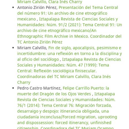
Miriam Calvillo, Clara Inés Charry
Antonio Zirión Pérez,
Presentación del Tema Central
del número 91: Un archivo de cine etnográfico
mexicano
,
Iztapalapa Revista de Ciencias Sociales y
Humanidades: Núm. 91/2 (2021): Tema Central 91: Un
archivo de cine etnográfico mexicano/An
Ethnographic Film Archive in Mexico. Coordinador del
TC Antonio Zirión Pérez
Miriam Calvillo,
Fin de siglo, apocalipsis, pesimismo e
incertidumbre: una reflexión en torno a la disciplina y
al oficio del sociólogo
,
Iztapalapa Revista de Ciencias
Sociales y Humanidades: Núm. 47 (1999): Tema
Central: Reflexión sociológica finisecular.
Coordinadoras del TC Miriam Calvillo, Clara Inés
Charry
Pedro Castro Martínez,
Felipe Carrillo Puerto: la
muerte del Dragón de los Ojos Verdes
,
Iztapalapa
Revista de Ciencias Sociales y Humanidades: Núm.
76/1 (2014): Tema Central 76: Migración forzada,
desarraigo y despojo: itinerancia obligada, una
ciudadanía inconclusa/Forced migration, uprooting
and dispossession: forced itinerancy, unfinished
citizenship. Coordinadora del TC Myriam Ocampo