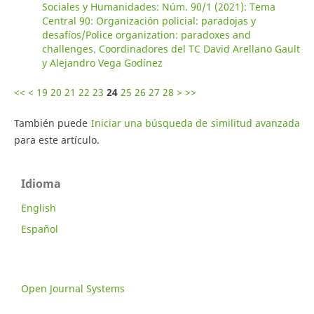
Sociales y Humanidades: Núm. 90/1 (2021): Tema
Central 90: Organización policial: paradojas y
desafíos/Police organization: paradoxes and
challenges. Coordinadores del TC David Arellano Gault
y Alejandro Vega Godínez
<<
<
19
20
21
22
23
24
25
26
27
28
>
>>
También puede
Iniciar una búsqueda de similitud avanzada
para este artículo.
Idioma
English
Español
Open Journal Systems