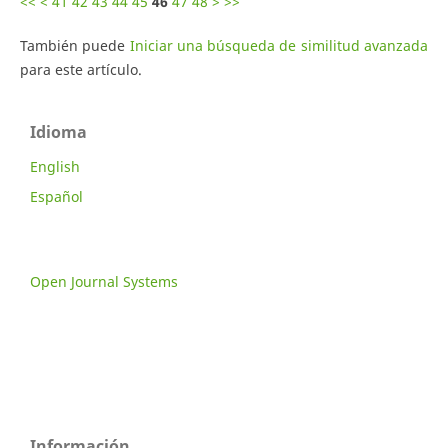
<<
<
41
42
43
44
45
46
47
48
>
>>
También puede
Iniciar una búsqueda de similitud avanzada
para este artículo.
Idioma
English
Español
Open Journal Systems
Información