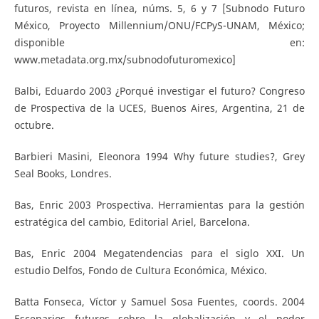
futuros, revista en línea, núms. 5, 6 y 7 [Subnodo Futuro
México, Proyecto Millennium/ONU/FCPyS-UNAM, México;
disponible en:
www.metadata.org.mx/subnodofuturomexico]
Balbi, Eduardo 2003 ¿Porqué investigar el futuro? Congreso
de Prospectiva de la UCES, Buenos Aires, Argentina, 21 de
octubre.
Barbieri Masini, Eleonora 1994 Why future studies?, Grey
Seal Books, Londres.
Bas, Enric 2003 Prospectiva. Herramientas para la gestión
estratégica del cambio, Editorial Ariel, Barcelona.
Bas, Enric 2004 Megatendencias para el siglo XXI. Un
estudio Delfos, Fondo de Cultura Económica, México.
Batta Fonseca, Víctor y Samuel Sosa Fuentes, coords. 2004
Escenarios futuros sobre la globalización y el poder