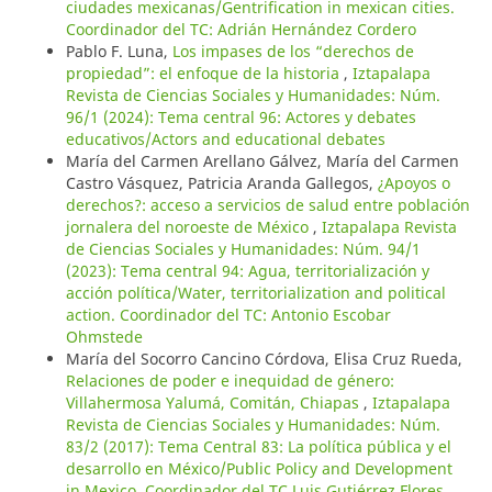
ciudades mexicanas/Gentrification in mexican cities.
Coordinador del TC: Adrián Hernández Cordero
Pablo F. Luna,
Los impases de los “derechos de
propiedad”: el enfoque de la historia
,
Iztapalapa
Revista de Ciencias Sociales y Humanidades: Núm.
96/1 (2024): Tema central 96: Actores y debates
educativos/Actors and educational debates
María del Carmen Arellano Gálvez, María del Carmen
Castro Vásquez, Patricia Aranda Gallegos,
¿Apoyos o
derechos?: acceso a servicios de salud entre población
jornalera del noroeste de México
,
Iztapalapa Revista
de Ciencias Sociales y Humanidades: Núm. 94/1
(2023): Tema central 94: Agua, territorialización y
acción política/Water, territorialization and political
action. Coordinador del TC: Antonio Escobar
Ohmstede
María del Socorro Cancino Córdova, Elisa Cruz Rueda,
Relaciones de poder e inequidad de género:
Villahermosa Yalumá, Comitán, Chiapas
,
Iztapalapa
Revista de Ciencias Sociales y Humanidades: Núm.
83/2 (2017): Tema Central 83: La política pública y el
desarrollo en México/Public Policy and Development
in Mexico. Coordinador del TC Luis Gutiérrez Flores