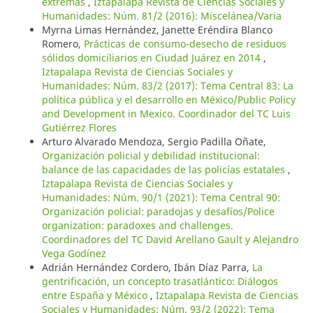
extremas
,
Iztapalapa Revista de Ciencias Sociales y
Humanidades: Núm. 81/2 (2016): Miscelánea/Varia
Myrna Limas Hernández, Janette Eréndira Blanco
Romero,
Prácticas de consumo-desecho de residuos
sólidos domiciliarios en Ciudad Juárez en 2014
,
Iztapalapa Revista de Ciencias Sociales y
Humanidades: Núm. 83/2 (2017): Tema Central 83: La
política pública y el desarrollo en México/Public Policy
and Development in Mexico. Coordinador del TC Luis
Gutiérrez Flores
Arturo Alvarado Mendoza, Sergio Padilla Oñate,
Organización policial y debilidad institucional:
balance de las capacidades de las policías estatales
,
Iztapalapa Revista de Ciencias Sociales y
Humanidades: Núm. 90/1 (2021): Tema Central 90:
Organización policial: paradojas y desafíos/Police
organization: paradoxes and challenges.
Coordinadores del TC David Arellano Gault y Alejandro
Vega Godínez
Adrián Hernández Cordero, Ibán Díaz Parra,
La
gentrificación, un concepto trasatlántico: Diálogos
entre España y México
,
Iztapalapa Revista de Ciencias
Sociales y Humanidades: Núm. 93/2 (2022): Tema