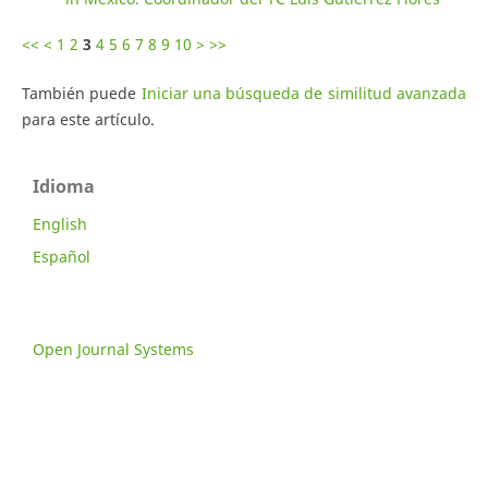
<<
<
1
2
3
4
5
6
7
8
9
10
>
>>
También puede
Iniciar una búsqueda de similitud avanzada
para este artículo.
Idioma
English
Español
Open Journal Systems