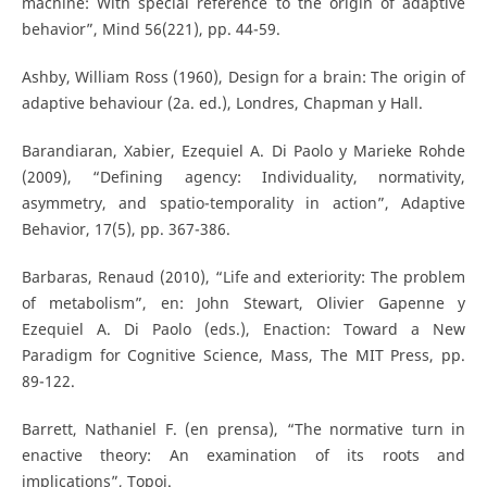
machine: With special reference to the origin of adaptive
behavior”, Mind 56(221), pp. 44-59.
Ashby, William Ross (1960), Design for a brain: The origin of
adaptive behaviour (2a. ed.), Londres, Chapman y Hall.
Barandiaran, Xabier, Ezequiel A. Di Paolo y Marieke Rohde
(2009), “Defining agency: Individuality, normativity,
asymmetry, and spatio-temporality in action”, Adaptive
Behavior, 17(5), pp. 367-386.
Barbaras, Renaud (2010), “Life and exteriority: The problem
of metabolism”, en: John Stewart, Olivier Gapenne y
Ezequiel A. Di Paolo (eds.), Enaction: Toward a New
Paradigm for Cognitive Science, Mass, The MIT Press, pp.
89-122.
Barrett, Nathaniel F. (en prensa), “The normative turn in
enactive theory: An examination of its roots and
implications”, Topoi.