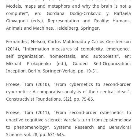
Models, maps and metaphors and why the brain is not a
computer”, en: Gordana Dodig-Crnkovic y Raffaela
Giovagnoli (eds.), Representation and Reality: Humans,
Animals and Machines, Heidelberg, Springer.
Fernández, Nelson, Carlos Maldonado y Carlos Gershenson
(2014), “Information measures of complexity, emergence,
self organization, homeostasis, and autopoiesis”, en:
Mikhail Prokopenko (ed.), Guided Self-Organization:
Inception, Berlín, Springer-Verlag, pp. 19-51.
Froese, Tom (2010), “From cybernetics to second-order
cybernetics: A comparative analysis of their central ideas”,
Constructivist Foundations, 5(2), pp. 75-85.
Froese, Tom (2011), “From second-order cybernetics to
enactive cognitive science: Varela’s turn from epistemology
to phenomenology”, Systems Research and Behavioral
Science, vol. 28, pp. 631-645.