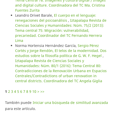
Tema Central 78: Imágenes y cultura digital / Images
and digital culture. Coordinadora del TC Ma. Cristina
Fuentes Zurita
Leandro Drivet Barale,
El cuerpo en el lenguaje:
renegaciones del psicoanálisis
,
Iztapalapa Revista de
Ciencias Sociales y Humanidades: Núm. 75/2 (2013):
Tema central 75: Migración: vulnerabilidad,
precariedad. Coordinador del TC Fernando Herrera
Lima
Norma Hortensia Hernández García,
Sergio Pérez
Cortés y Jorge Rendón, El telos de la modernidad. Dos
estudios sobre la filosofía política de G. W. F. Hegel
,
Iztapalapa Revista de Ciencias Sociales y
Humanidades: Núm. 80/1 (2016): Tema Central 80:
Contradicciones de la Renovación Urbana en Espacios
Centrales/Contradictions of urban renovation in
central districts. Coordinadora del TC Angela Giglia
1
2
3
4
5
6
7
8
9
10
>
>>
También puede
Iniciar una búsqueda de similitud avanzada
para este artículo.