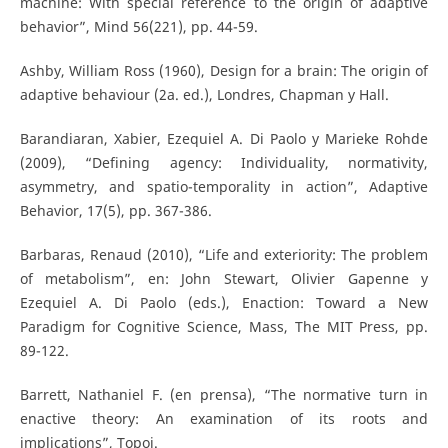
machine: With special reference to the origin of adaptive
behavior”, Mind 56(221), pp. 44-59.
Ashby, William Ross (1960), Design for a brain: The origin of
adaptive behaviour (2a. ed.), Londres, Chapman y Hall.
Barandiaran, Xabier, Ezequiel A. Di Paolo y Marieke Rohde
(2009), “Defining agency: Individuality, normativity,
asymmetry, and spatio-temporality in action”, Adaptive
Behavior, 17(5), pp. 367-386.
Barbaras, Renaud (2010), “Life and exteriority: The problem
of metabolism”, en: John Stewart, Olivier Gapenne y
Ezequiel A. Di Paolo (eds.), Enaction: Toward a New
Paradigm for Cognitive Science, Mass, The MIT Press, pp.
89-122.
Barrett, Nathaniel F. (en prensa), “The normative turn in
enactive theory: An examination of its roots and
implications”, Topoi.