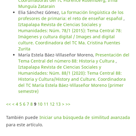
Coordinadoras del TC Florence Rosemberg, Irma
Munguía Zatarain
Elia Sánchez Gómez,
La formación lingüística de los
profesores de primaria: el reto de enseñar español
,
Iztapalapa Revista de Ciencias Sociales y
Humanidades: Núm. 78/1 (2015): Tema Central 78:
Imágenes y cultura digital / Images and digital
culture. Coordinadora del TC Ma. Cristina Fuentes
Zurita
María Estela Báez-Villaseñor Moreno,
Presentación del
Tema Central del número 88: Historia y Cultura
,
Iztapalapa Revista de Ciencias Sociales y
Humanidades: Núm. 88/1 (2020): Tema Central 88:
Historia y Cultura/History and Culture. Coordinadora
del TC María Estela Báez-Villaseñor Moreno (primer
semestre)
<<
<
4
5
6
7
8
9
10
11
12
13
>
>>
También puede
Iniciar una búsqueda de similitud avanzada
para este artículo.