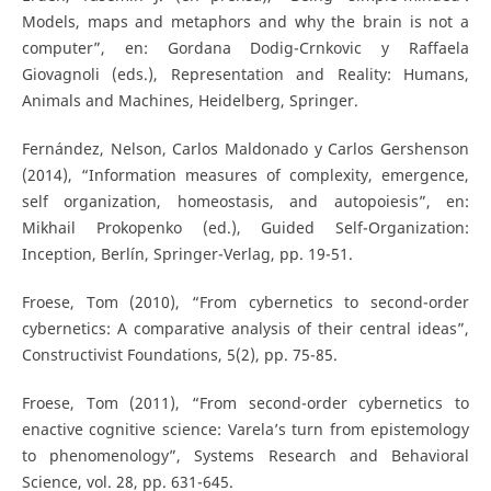
Models, maps and metaphors and why the brain is not a
computer”, en: Gordana Dodig-Crnkovic y Raffaela
Giovagnoli (eds.), Representation and Reality: Humans,
Animals and Machines, Heidelberg, Springer.
Fernández, Nelson, Carlos Maldonado y Carlos Gershenson
(2014), “Information measures of complexity, emergence,
self organization, homeostasis, and autopoiesis”, en:
Mikhail Prokopenko (ed.), Guided Self-Organization:
Inception, Berlín, Springer-Verlag, pp. 19-51.
Froese, Tom (2010), “From cybernetics to second-order
cybernetics: A comparative analysis of their central ideas”,
Constructivist Foundations, 5(2), pp. 75-85.
Froese, Tom (2011), “From second-order cybernetics to
enactive cognitive science: Varela’s turn from epistemology
to phenomenology”, Systems Research and Behavioral
Science, vol. 28, pp. 631-645.