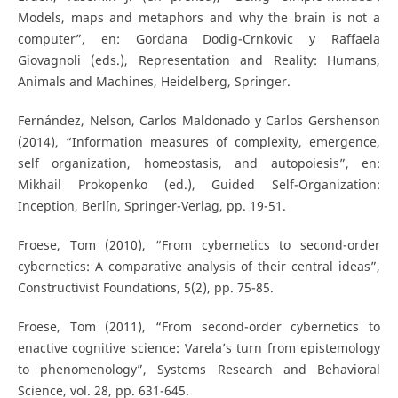
Models, maps and metaphors and why the brain is not a
computer”, en: Gordana Dodig-Crnkovic y Raffaela
Giovagnoli (eds.), Representation and Reality: Humans,
Animals and Machines, Heidelberg, Springer.
Fernández, Nelson, Carlos Maldonado y Carlos Gershenson
(2014), “Information measures of complexity, emergence,
self organization, homeostasis, and autopoiesis”, en:
Mikhail Prokopenko (ed.), Guided Self-Organization:
Inception, Berlín, Springer-Verlag, pp. 19-51.
Froese, Tom (2010), “From cybernetics to second-order
cybernetics: A comparative analysis of their central ideas”,
Constructivist Foundations, 5(2), pp. 75-85.
Froese, Tom (2011), “From second-order cybernetics to
enactive cognitive science: Varela’s turn from epistemology
to phenomenology”, Systems Research and Behavioral
Science, vol. 28, pp. 631-645.