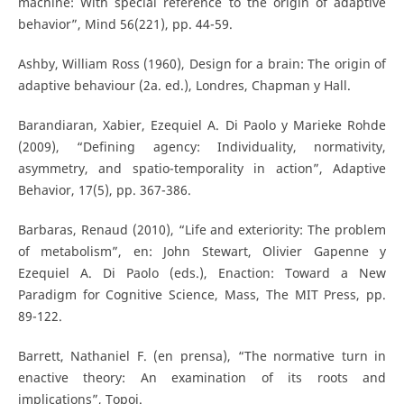
machine: With special reference to the origin of adaptive
behavior”, Mind 56(221), pp. 44-59.
Ashby, William Ross (1960), Design for a brain: The origin of
adaptive behaviour (2a. ed.), Londres, Chapman y Hall.
Barandiaran, Xabier, Ezequiel A. Di Paolo y Marieke Rohde
(2009), “Defining agency: Individuality, normativity,
asymmetry, and spatio-temporality in action”, Adaptive
Behavior, 17(5), pp. 367-386.
Barbaras, Renaud (2010), “Life and exteriority: The problem
of metabolism”, en: John Stewart, Olivier Gapenne y
Ezequiel A. Di Paolo (eds.), Enaction: Toward a New
Paradigm for Cognitive Science, Mass, The MIT Press, pp.
89-122.
Barrett, Nathaniel F. (en prensa), “The normative turn in
enactive theory: An examination of its roots and
implications”, Topoi.