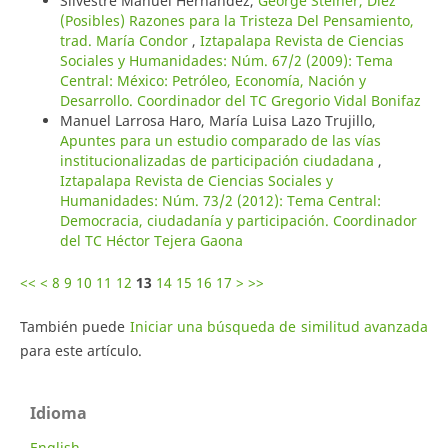
Silvestre Manuel Hernández,
George Steiner, Diez
(Posibles) Razones para la Tristeza Del Pensamiento,
trad. María Condor
,
Iztapalapa Revista de Ciencias
Sociales y Humanidades: Núm. 67/2 (2009): Tema
Central: México: Petróleo, Economía, Nación y
Desarrollo. Coordinador del TC Gregorio Vidal Bonifaz
Manuel Larrosa Haro, María Luisa Lazo Trujillo,
Apuntes para un estudio comparado de las vías
institucionalizadas de participación ciudadana
,
Iztapalapa Revista de Ciencias Sociales y
Humanidades: Núm. 73/2 (2012): Tema Central:
Democracia, ciudadanía y participación. Coordinador
del TC Héctor Tejera Gaona
<<
<
8
9
10
11
12
13
14
15
16
17
>
>>
También puede
Iniciar una búsqueda de similitud avanzada
para este artículo.
Idioma
English