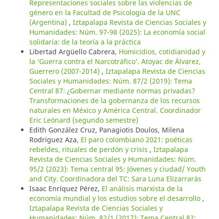
Representaciones sociales sobre las violencias de
género en la Facultad de Psicología de la UNC
(Argentina)
,
Iztapalapa Revista de Ciencias Sociales y
Humanidades: Núm. 97-98 (2025): La economía social
solidaria: de la teoría a la práctica
Libertad Argüello Cabrera,
Homicidios, cotidianidad y
la ‘Guerra contra el Narcotráfico’. Atoyac de Álvarez,
Guerrero (2007-2014)
,
Iztapalapa Revista de Ciencias
Sociales y Humanidades: Núm. 87/2 (2019): Tema
Central 87: ¿Gobernar mediante normas privadas?
Transformaciones de la gobernanza de los recursos
naturales en México y América Central. Coordinador
Eric Leónard (segundo semestre)
Edith González Cruz, Panagiotis Doulos, Milena
Rodríguez Aza,
El paro colombiano 2021: poéticas
rebeldes, rituales de perdón y crisis
,
Iztapalapa
Revista de Ciencias Sociales y Humanidades: Núm.
95/2 (2023): Tema central 95: Jóvenes y ciudad/ Youth
and City. Coordinadora del TC: Sara Luna Elizarrarás
Isaac Enríquez Pérez,
El análisis marxista de la
economía mundial y los estudios sobre el desarrollo
,
Iztapalapa Revista de Ciencias Sociales y
Humanidades: Núm. 82/1 (2017): Tema Central 82: