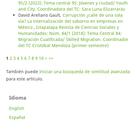
95/2 (2023): Tema central 95: Jóvenes y ciudad/ Youth
and City. Coordinadora del TC: Sara Luna Elizarrarás
David Arellano Gault,
Corrupción ¿calle de una sola
vía? La internalización del soborno en empresas en
México
,
Iztapalapa Revista de Ciencias Sociales y
Humanidades: Núm. 84/1 (2018): Tema Central 84:
Migración Cualificada/ Skilled Migration. Coordinador
del TC Cristóbal Mendoza (primer semestre)
1
2
3
4
5
6
7
8
9
10
>
>>
También puede
Iniciar una búsqueda de similitud avanzada
para este artículo.
Idioma
English
Español