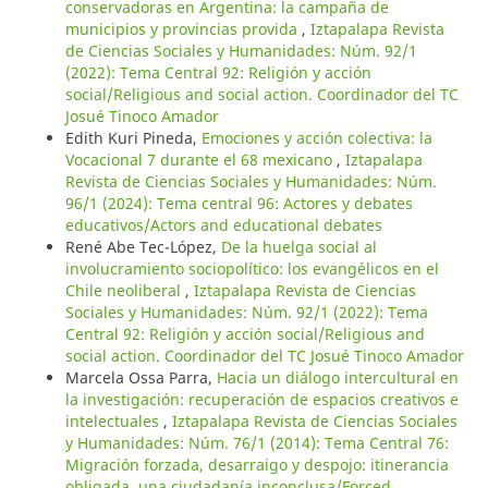
conservadoras en Argentina: la campaña de
municipios y provincias provida
,
Iztapalapa Revista
de Ciencias Sociales y Humanidades: Núm. 92/1
(2022): Tema Central 92: Religión y acción
social/Religious and social action. Coordinador del TC
Josué Tinoco Amador
Edith Kuri Pineda,
Emociones y acción colectiva: la
Vocacional 7 durante el 68 mexicano
,
Iztapalapa
Revista de Ciencias Sociales y Humanidades: Núm.
96/1 (2024): Tema central 96: Actores y debates
educativos/Actors and educational debates
René Abe Tec-López,
De la huelga social al
involucramiento sociopolítico: los evangélicos en el
Chile neoliberal
,
Iztapalapa Revista de Ciencias
Sociales y Humanidades: Núm. 92/1 (2022): Tema
Central 92: Religión y acción social/Religious and
social action. Coordinador del TC Josué Tinoco Amador
Marcela Ossa Parra,
Hacia un diálogo intercultural en
la investigación: recuperación de espacios creativos e
intelectuales
,
Iztapalapa Revista de Ciencias Sociales
y Humanidades: Núm. 76/1 (2014): Tema Central 76:
Migración forzada, desarraigo y despojo: itinerancia
obligada, una ciudadanía inconclusa/Forced