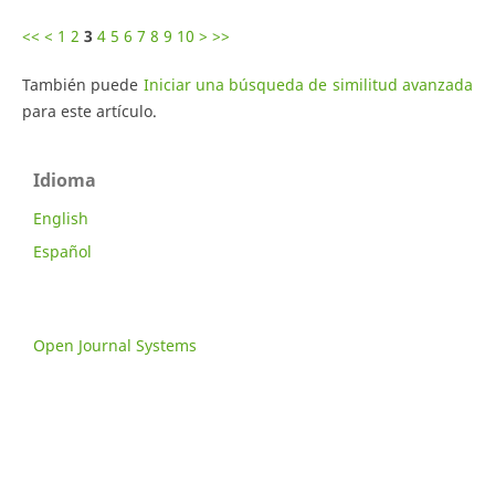
<<
<
1
2
3
4
5
6
7
8
9
10
>
>>
También puede
Iniciar una búsqueda de similitud avanzada
para este artículo.
Idioma
English
Español
Open Journal Systems