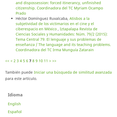
and dispossession: forced itinerancy, unfinished
citizenship. Coordinadora del TC Myriam Ocampo
Prado
Héctor Domínguez Ruvalcaba,
Atisbos a la
subjetividad de los victimarios en el cine y el
ciberespacio en México
,
Iztapalapa Revista de
Ciencias Sociales y Humanidades: Núm. 79/2 (2015):
Tema Central 79: El lenguaje y sus problemas de
enseñanza / The language and its teaching problems.
Coordinadora del TC Irma Munguía Zatarain
<<
<
2
3
4
5
6
7
8
9
10
11
>
>>
También puede
Iniciar una búsqueda de similitud avanzada
para este artículo.
Idioma
English
Español