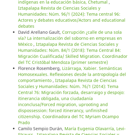
indígenas en la educación básica, Chetumal
,
Iztapalapa Revista de Ciencias Sociales y
Humanidades: Núm. 96/1 (2024): Tema central 96:
Actores y debates educativos/Actors and educational
debates
David Arellano Gault,
Corrupción ¿calle de una sola
vía? La internalización del soborno en empresas en
México
,
Iztapalapa Revista de Ciencias Sociales y
Humanidades: Núm. 84/1 (2018): Tema Central 84:
Migración Cualificada/ Skilled Migration. Coordinador
del TC Cristóbal Mendoza (primer semestre)
Florence Rosemberg,
Lizárraga, Xabier. Semánticas
Homosexuales. Reflexiones desde la antropología del
comportamiento
,
Iztapalapa Revista de Ciencias
Sociales y Humanidades: Núm. 76/1 (2014): Tema
Central 76: Migración forzada, desarraigo y despojo:
itinerancia obligada, una ciudadanía
inconclusa/Forced migration, uprooting and
dispossession: forced itinerancy, unfinished
citizenship. Coordinadora del TC Myriam Ocampo
Prado
Camilo Sempio Durán,
María Eugenia Olavarría, Levi-
Strauss
,
Iztapalapa Revista de Ciencias Sociales y