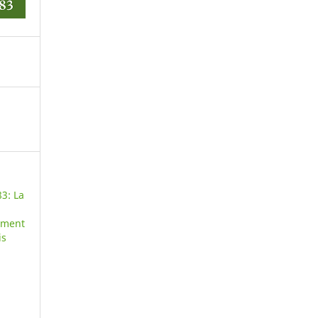
3: La
pment
is