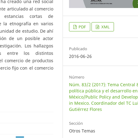
 ha creado una red social
te articulado al comercio
e estancias cortas de
e la etnografía en varios
PDF
XML
unidad de estudio. De ahí
ión de un posible actor
stigación. Los hallazgos
Publicado
s entre los distintos
2016-06-26
el comercio de productos
ercio fijo con el comercio
Número
Núm. 83/2 (2017): Tema Central 8
política pública y el desarrollo en
México/Public Policy and Develo
in Mexico. Coordinador del TC Lu
Gutiérrez Flores
Sección
Otros Temas