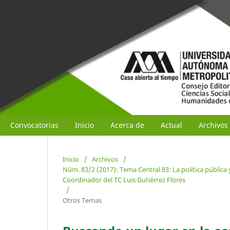
Convocatorias
Inicio
Acerca de
Actual
Archivos
Inicio
/
Archivos
/
Núm. 83/2 (2017): Tema Central 83: La política pública
Coordinador del TC Luis Gutiérrez Flores
/
Otros Temas