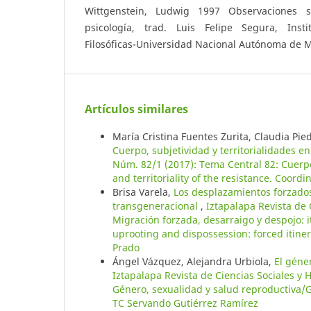
Wittgenstein, Ludwig 1997 Observaciones s
psicología, trad. Luis Felipe Segura, Insti
Filosóficas-Universidad Nacional Autónoma de M
Artículos similares
María Cristina Fuentes Zurita, Claudia Pi
Cuerpo, subjetividad y territorialidades e
Núm. 82/1 (2017): Tema Central 82: Cuerpo,
and territoriality of the resistance. Coord
Brisa Varela,
Los desplazamientos forzados 
transgeneracional
,
Iztapalapa Revista de
Migración forzada, desarraigo y despojo: 
uprooting and dispossession: forced itin
Prado
Ángel Vázquez, Alejandra Urbiola,
El géne
Iztapalapa Revista de Ciencias Sociales y
Género, sexualidad y salud reproductiva/G
TC Servando Gutiérrez Ramírez