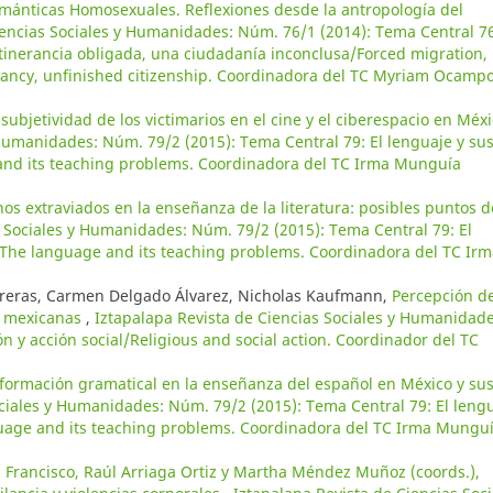
emánticas Homosexuales. Reflexiones desde la antropología del
iencias Sociales y Humanidades: Núm. 76/1 (2014): Tema Central 7
itinerancia obligada, una ciudadanía inconclusa/Forced migration,
erancy, unfinished citizenship. Coordinadora del TC Myriam Ocamp
 subjetividad de los victimarios en el cine y el ciberespacio en Méx
 Humanidades: Núm. 79/2 (2015): Tema Central 79: El lenguaje y su
nd its teaching problems. Coordinadora del TC Irma Munguía
os extraviados en la enseñanza de la literatura: posibles puntos d
s Sociales y Humanidades: Núm. 79/2 (2015): Tema Central 79: El
The language and its teaching problems. Coordinadora del TC Irm
treras, Carmen Delgado Álvarez, Nicholas Kaufmann,
Percepción de
s mexicanas
,
Iztapalapa Revista de Ciencias Sociales y Humanidade
n y acción social/Religious and social action. Coordinador del TC
 formación gramatical en la enseñanza del español en México y su
ociales y Humanidades: Núm. 79/2 (2015): Tema Central 79: El leng
uage and its teaching problems. Coordinadora del TC Irma Mungu
 Francisco, Raúl Arriaga Ortiz y Martha Méndez Muñoz (coords.),