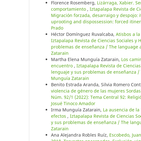
Florence Rosemberg,
Lizárraga, Xabier. S
comportamiento
,
Iztapalapa Revista de C
Migración forzada, desarraigo y despojo: 
uprooting and dispossession: forced itin
Prado
Héctor Domínguez Ruvalcaba,
Atisbos a la
Iztapalapa Revista de Ciencias Sociales y
problemas de enseñanza / The language a
Zatarain
Martha Elena Munguía Zatarain,
Los camin
encuentro
,
Iztapalapa Revista de Ciencia
lenguaje y sus problemas de enseñanza / 
Munguía Zatarain
Benito Estrada Aranda, Silvia Romero Con
violencia de género de las mujeres Sorda
Núm. 92/1 (2022): Tema Central 92: Religió
Josué Tinoco Amador
Irma Munguía Zatarain,
La ausencia de la
efectos
,
Iztapalapa Revista de Ciencias S
y sus problemas de enseñanza / The lang
Zatarain
Ana Alejandra Robles Ruíz,
Escobedo, Juan