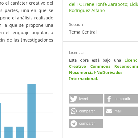
o el carácter creativo del
del TC Irene Fonfe Zarabozo; Lidi
res partes, una en que se
Rodríguez Alfano
pone el análisis realizado
Sección
 en la que se propone una
Tema Central
en el lenguaje popular, a
ein de las Investigaciones
Licencia
Esta obra está bajo una
Licenc
Creative Commons Reconocimi
Nocomercial-NoDerivados
Internacional
.
tweet
compartir
compartir
mail
compartir