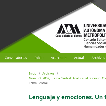
Convocatorias
Inicio
Acerca de
Actual
Archivos
Inicio
/
Archivos
/
Núm. 53 (2002): Tema Central: Análisis del Discurso. C
Tema Central
Lenguaje y emociones. Un t