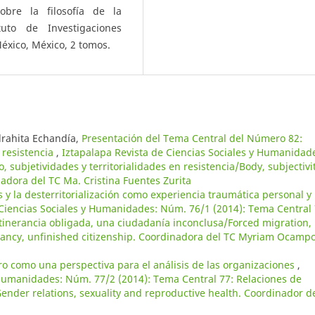
obre la filosofía de la
tuto de Investigaciones
éxico, México, 2 tomos.
edrahita Echandía,
Presentación del Tema Central del Número 82:
n resistencia
,
Iztapalapa Revista de Ciencias Sociales y Humanidad
 subjetividades y territorialidades en resistencia/Body, subjectivi
inadora del TC Ma. Cristina Fuentes Zurita
y la desterritorialización como experiencia traumática personal y
 Ciencias Sociales y Humanidades: Núm. 76/1 (2014): Tema Central 
itinerancia obligada, una ciudadanía inconclusa/Forced migration,
erancy, unfinished citizenship. Coordinadora del TC Myriam Ocamp
ro como una perspectiva para el análisis de las organizaciones
,
 Humanidades: Núm. 77/2 (2014): Tema Central 77: Relaciones de
ender relations, sexuality and reproductive health. Coordinador d