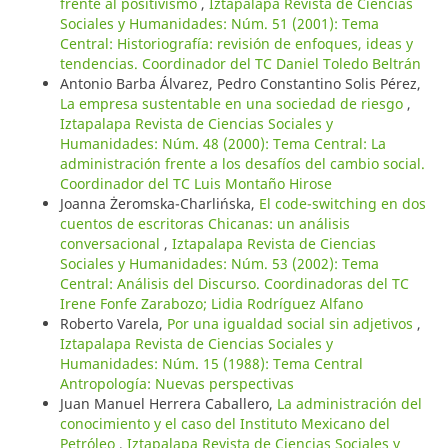
frente al positivismo
,
Iztapalapa Revista de Ciencias
Sociales y Humanidades: Núm. 51 (2001): Tema
Central: Historiografía: revisión de enfoques, ideas y
tendencias. Coordinador del TC Daniel Toledo Beltrán
Antonio Barba Álvarez, Pedro Constantino Solis Pérez,
La empresa sustentable en una sociedad de riesgo
,
Iztapalapa Revista de Ciencias Sociales y
Humanidades: Núm. 48 (2000): Tema Central: La
administración frente a los desafíos del cambio social.
Coordinador del TC Luis Montaño Hirose
Joanna Żeromska-Charlińska,
El code-switching en dos
cuentos de escritoras Chicanas: un análisis
conversacional
,
Iztapalapa Revista de Ciencias
Sociales y Humanidades: Núm. 53 (2002): Tema
Central: Análisis del Discurso. Coordinadoras del TC
Irene Fonfe Zarabozo; Lidia Rodríguez Alfano
Roberto Varela,
Por una igualdad social sin adjetivos
,
Iztapalapa Revista de Ciencias Sociales y
Humanidades: Núm. 15 (1988): Tema Central
Antropología: Nuevas perspectivas
Juan Manuel Herrera Caballero,
La administración del
conocimiento y el caso del Instituto Mexicano del
Petróleo
,
Iztapalapa Revista de Ciencias Sociales y