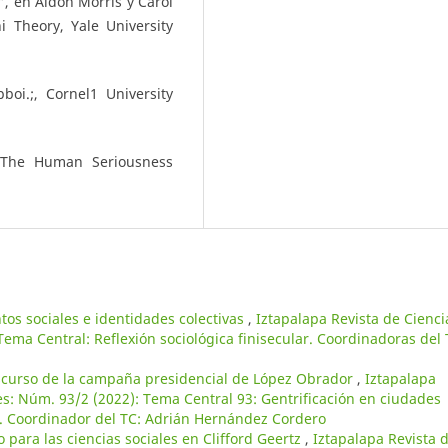
, en Aldon Morris y Carol
 Theory, Yale University
oi.;, Cornel1 University
. The Human Seriousness
os sociales e identidades colectivas
,
Iztapalapa Revista de Cienci
ema Central: Reflexión sociológica finisecular. Coordinadoras del
iscurso de la campaña presidencial de López Obrador
,
Iztapalapa
s: Núm. 93/2 (2022): Tema Central 93: Gentrificación en ciudades
s. Coordinador del TC: Adrián Hernández Cordero
 para las ciencias sociales en Clifford Geertz
,
Iztapalapa Revista 