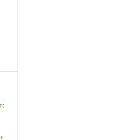
as
 TC
de