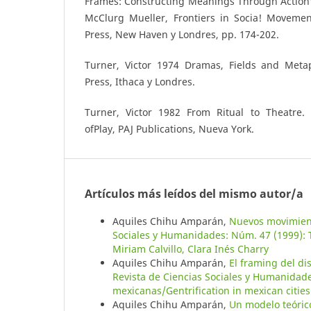
Frames: Constructing Meanings Through Action”
McClurg Mueller, Frontiers in Socia! Movemeni
Press, New Haven y Londres, pp. 174-202.
Turner, Victor 1974 Dramas, Fields and Metapb
Press, Ithaca y Londres.
Turner, Victor 1982 From Ritual to Theatre
ofPlay, PAJ Publications, Nueva York.
Artículos más leídos del mismo autor/a
Aquiles Chihu Amparán,
Nuevos movimient
Sociales y Humanidades: Núm. 47 (1999): T
Miriam Calvillo, Clara Inés Charry
Aquiles Chihu Amparán,
El framing del d
Revista de Ciencias Sociales y Humanidade
mexicanas/Gentrification in mexican citie
Aquiles Chihu Amparán,
Un modelo teórico