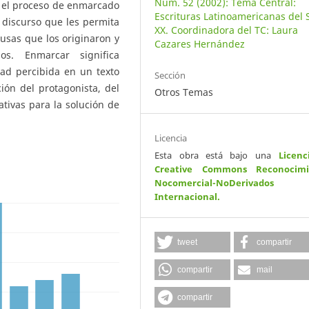
Núm. 52 (2002): Tema Central:
e el proceso de enmarcado
Escrituras Latinoamericanas del 
 discurso que les permita
XX. Coordinadora del TC: Laura
ausas que los originaron y
Cazares Hernández
os. Enmarcar significa
dad percibida en un texto
Sección
ión del protagonista, del
Otros Temas
tivas para la solución de
Licencia
Esta obra está bajo una
Licenc
Creative Commons Reconocimi
Nocomercial-NoDerivados
Internacional
.
tweet
compartir
compartir
mail
compartir