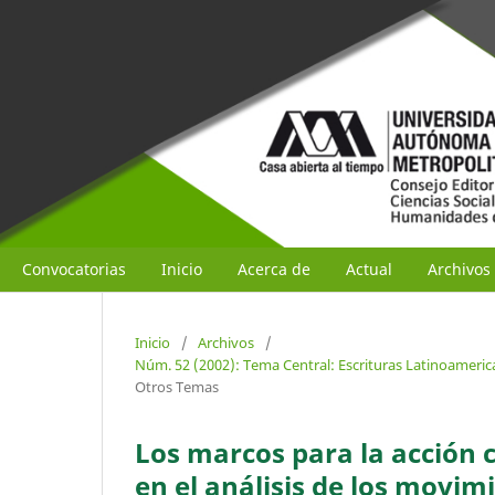
Convocatorias
Inicio
Acerca de
Actual
Archivos
Inicio
/
Archivos
/
Núm. 52 (2002): Tema Central: Escrituras Latinoameric
Otros Temas
Los marcos para la acción 
en el análisis de los movim