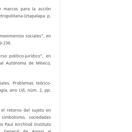
 y marcos para la acción
tropolitana-Iztapalapa p.
 movimientos sociales", en
9-230.
so político-jurídico", en
nal Autónoma de México,
ales. Problemas teórico-
gía, ano LVI, núm. 2, pp.
 el retorno del sujeto en
, simbolismo, sociedades
io Paul KirchhoE Instituto
ión General de Apoyo al