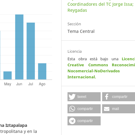
Coordinadores del TC Jorge Issa; 
Reygadas
Sección
Tema Central
Licencia
Esta obra está bajo una
Licenc
Creative Commons Reconocimi
Nocomercial-NoDerivados
Internacional
.
tweet
compartir
compartir
mail
compartir
a Iztapalapa
tropolitana y en la