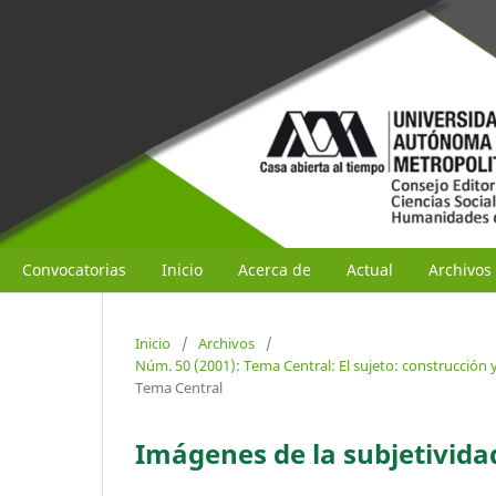
Convocatorias
Inicio
Acerca de
Actual
Archivos
Inicio
/
Archivos
/
Núm. 50 (2001): Tema Central: El sujeto: construcción 
Tema Central
Imágenes de la subjetividad