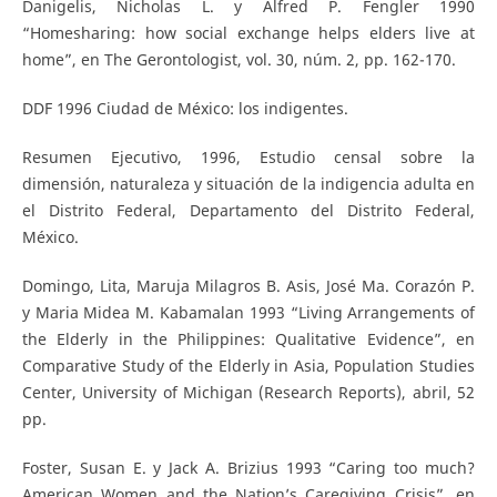
Danigelis, Nicholas L. y Alfred P. Fengler 1990
“Homesharing: how social exchange helps elders live at
home”, en The Gerontologist, vol. 30, núm. 2, pp. 162-170.
DDF 1996 Ciudad de México: los indigentes.
Resumen Ejecutivo, 1996, Estudio censal sobre la
dimensión, naturaleza y situación de la indigencia adulta en
el Distrito Federal, Departamento del Distrito Federal,
México.
Domingo, Lita, Maruja Milagros B. Asis, José Ma. Corazón P.
y Maria Midea M. Kabamalan 1993 “Living Arrangements of
the Elderly in the Philippines: Qualitative Evidence”, en
Comparative Study of the Elderly in Asia, Population Studies
Center, University of Michigan (Research Reports), abril, 52
pp.
Foster, Susan E. y Jack A. Brizius 1993 “Caring too much?
American Women and the Nation’s Caregiving Crisis”, en