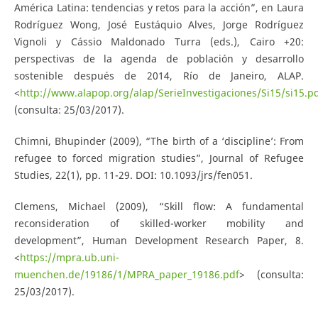
América Latina: tendencias y retos para la acción”, en Laura
Rodríguez Wong, José Eustáquio Alves, Jorge Rodríguez
Vignoli y Cássio Maldonado Turra (eds.), Cairo +20:
perspectivas de la agenda de población y desarrollo
sostenible después de 2014, Río de Janeiro, ALAP.
<
http://www.alapop.org/alap/SerieInvestigaciones/Si15/si15.p
(consulta: 25/03/2017).
Chimni, Bhupinder (2009), “The birth of a ‘discipline’: From
refugee to forced migration studies”, Journal of Refugee
Studies, 22(1), pp. 11-29. DOI: 10.1093/jrs/fen051.
Clemens, Michael (2009), “Skill flow: A fundamental
reconsideration of skilled-worker mobility and
development”, Human Development Research Paper, 8.
<
https://mpra.ub.uni-
muenchen.de/19186/1/MPRA_paper_19186.pdf
> (consulta:
25/03/2017).