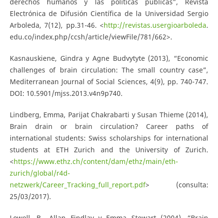
derechos humanos y las políticas públicas”, Revista
Electrónica de Difusión Científica de la Universidad Sergio
Arboleda, 7(12), pp.31-46. <
http://revistas.usergioarboleda
.
edu.co/index.php/ccsh/article/viewFile/781/662>.
Kasnauskiene, Gindra y Agne Budvytyte (2013), “Economic
challenges of brain circulation: The small country case”,
Mediterranean Journal of Social Sciences, 4(9), pp. 740-747.
DOI: 10.5901/mjss.2013.v4n9p740.
Lindberg, Emma, Parijat Chakrabarti y Susan Thieme (2014),
Brain drain or brain circulation? Career paths of
international students: Swiss scholarships for international
students at ETH Zurich and the University of Zurich.
<
https://www.ethz.ch/content/dam/ethz/main/eth-
zurich/global/r4d-
netzwerk/Career_Tracking_full_report.pdf
> (consulta:
25/03/2017).
Lowell, B., Allan Findlay y Emma Stewart (2004), “Brain