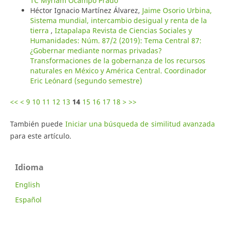
TC Myriam Ocampo Prado
Héctor Ignacio Martínez Álvarez,
Jaime Osorio Urbina,
Sistema mundial, intercambio desigual y renta de la
tierra
,
Iztapalapa Revista de Ciencias Sociales y
Humanidades: Núm. 87/2 (2019): Tema Central 87:
¿Gobernar mediante normas privadas?
Transformaciones de la gobernanza de los recursos
naturales en México y América Central. Coordinador
Eric Leónard (segundo semestre)
<<
<
9
10
11
12
13
14
15
16
17
18
>
>>
También puede
Iniciar una búsqueda de similitud avanzada
para este artículo.
Idioma
English
Español