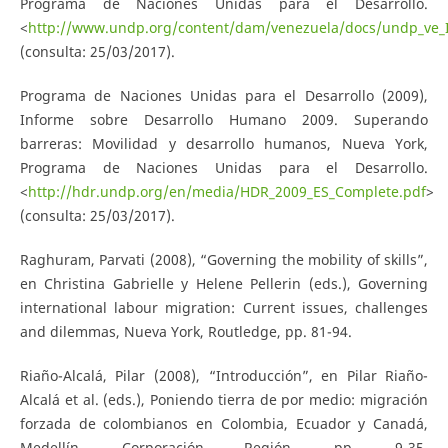
Programa de Naciones Unidas para el Desarrollo.
<
http://www.undp.org/content/dam/venezuela/docs/undp_ve_
(consulta: 25/03/2017).
Programa de Naciones Unidas para el Desarrollo (2009),
Informe sobre Desarrollo Humano 2009. Superando
barreras: Movilidad y desarrollo humanos, Nueva York,
Programa de Naciones Unidas para el Desarrollo.
<
http://hdr.undp.org/en/media/HDR_2009_ES_Complete.pdf
>
(consulta: 25/03/2017).
Raghuram, Parvati (2008), “Governing the mobility of skills”,
en Christina Gabrielle y Helene Pellerin (eds.), Governing
international labour migration: Current issues, challenges
and dilemmas, Nueva York, Routledge, pp. 81-94.
Riaño-Alcalá, Pilar (2008), “Introducción”, en Pilar Riaño-
Alcalá et al. (eds.), Poniendo tierra de por medio: migración
forzada de colombianos en Colombia, Ecuador y Canadá,
Medellín, Corporación Región, pp. 9-35.