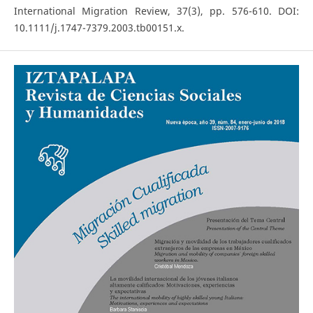
International Migration Review, 37(3), pp. 576-610. DOI:
10.1111/j.1747-7379.2003.tb00151.x.