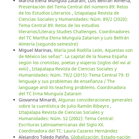
Martha Elena Munguía Zatarain, Luis Beltrán Almería,
Presentación del Tema Central del número 89: Retos
de los Estudios Literarios
,
Iztapalapa Revista de
Ciencias Sociales y Humanidades: Núm. 89/2 (2020):
Tema Central 89: Retos de los estudios
literarios/Literacy Studies Challenges. Coordinadores
del TC Martha Elena Munguía Zatarian y Luis Beltrán
Almería (segundo semestre)
Miguel Marinas,
María José Rodilla León, Aquestas son
de México las señas”. La capital de la Nueva España
según los cronistas, poetas y viajeros (siglos del xvi al
xviii)
,
Iztapalapa Revista de Ciencias Sociales y
Humanidades: Núm. 79/2 (2015): Tema Central 79: El
lenguaje y sus problemas de enseñanza / The
language and its teaching problems. Coordinadora
del TC Irma Munguía Zatarain
Giovanna Minardi,
Algunas consideraciones generales
sobre la cuentística de Julio Ramón Ribeyro
,
Iztapalapa Revista de Ciencias Sociales y
Humanidades: Núm. 52 (2002): Tema Central:
Escrituras Latinoamericanas del Siglo XX.
Coordinadora del TC: Laura Cazares Hernández
Alejandro Toledo Patiño,
Globalización, Estado-nación