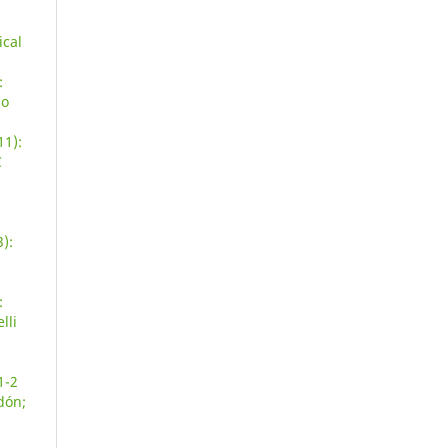
ical
:
do
11):
C
):
:
lli
1-2
dón;