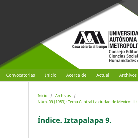
Convocatorias
Inicio
Acerca de
Actual
Archivos
Inicio
/
Archivos
/
Núm. 09 (1983): Tema Central La ciudad de México: Hist
Índice. Iztapalapa 9.