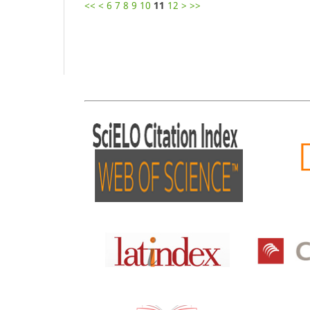
<<
<
6
7
8
9
10
11
12
>
>>