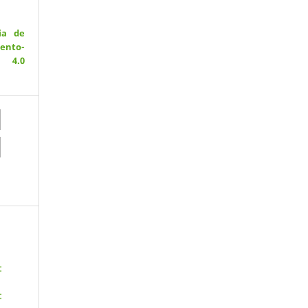
ia de
ento-
 4.0
:
: