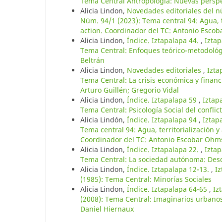
Tema Central Antropología: Nuevas perspe
Alicia Lindon,
Novedades editoriales del 
Núm. 94/1 (2023): Tema central 94: Agua, ter
action. Coordinador del TC: Antonio Esco
Alicia Lindon,
Índice. Iztapalapa 44.
,
Iztap
Tema Central: Enfoques teórico-metodológi
Beltrán
Alicia Lindon,
Novedades editoriales
,
Izta
Tema Central: La crisis económica y finan
Arturo Guillén; Gregorio Vidal
Alicia Lindon,
Índice. Iztapalapa 59
,
Iztap
Tema Central: Psicología Social del confli
Alicia Lindón,
Índice. Iztapalapa 94
,
Iztap
Tema central 94: Agua, territorialización y a
Coordinador del TC: Antonio Escobar Ohm
Alicia Lindon,
Índice. Iztapalapa 22.
,
Iztap
Tema Central: La sociedad autónoma: Desce
Alicia Lindon,
Índice. Iztapalapa 12-13.
,
I
(1985): Tema Central: Minorías Sociales
Alicia Lindon,
Índice. Iztapalapa 64-65
,
Iz
(2008): Tema Central: Imaginarios urbanos 
Daniel Hiernaux