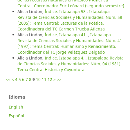
Central. Coordinador Eric Leónard (segundo semestre)
Alicia Lindon,
Índice. Iztapalapa 58
,
Iztapalapa
Revista de Ciencias Sociales y Humanidades: Núm. 58
(2005): Tema Central: Lecturas de la Poética.
Coordinadora del TC Carmen Trueba Atienza
Alicia Lindon,
Índice. Iztapalapa 41.
,
Iztapalapa
Revista de Ciencias Sociales y Humanidades: Núm. 41
(1997): Tema Central: Humanismo y Renacimiento.
Coordinador del TC Jorge Velázquez Delgado
Alicia Lindon,
Índice. Iztapalapa 4.
,
Iztapalapa Revista
de Ciencias Sociales y Humanidades: Núm. 04 (1981):
Tema Central Historia y Coyuntura
<<
<
4
5
6
7
8
9
10
11
12
>
>>
Idioma
English
Español