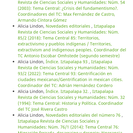
Revista de Ciencias Sociales y Humanidades: Núm. 54
(2003): Tema Central: ¿Crisis del fundamentismo?.
Coordinadores del TC: Max Fernández de Castro,
Armando Cíntora Gómez
Alicia Lindon,
Novedades editoriales
,
Iztapalapa
Revista de Ciencias Sociales y Humanidades: Núm.
85/2 (2018): Tema Central 85: Territorios,
extractivismo y pueblos indígenas / Territories,
extractivism and indigenous peoples. Coordinador del
TC Antonio Escobar Omhstede (segundo semestre)
Alicia Lindon,
Índice. Iztapalapa 93
,
Iztapalapa
Revista de Ciencias Sociales y Humanidades: Núm.
93/2 (2022): Tema Central 93: Gentrificación en
ciudades mexicanas/Gentrification in mexican cities.
Coordinador del TC: Adrián Hernández Cordero
Alicia Lindon,
Índice. Iztapalapa 32.
,
Iztapalapa
Revista de Ciencias Sociales y Humanidades: Núm. 32
(1994): Tema Central: Historia y Política. Coordinador
del TC José Rivera Castro
Alicia Lindon,
Novedades editoriales del número 76
,
Iztapalapa Revista de Ciencias Sociales y
Humanidades: Núm. 76/1 (2014): Tema Central 76:
Migración forzada, desarraigo y despojo: itinerancia