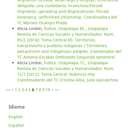
obligada, una ciudadanía inconclusa/Forced
migration, uprooting and dispossession: forced
itinerancy, unfinished citizenship. Coordinadora del
TC Myriam Ocampo Prado
Alicia Lindón,
Índice. Iztapalapa 85
,
Iztapalapa
Revista de Ciencias Sociales y Humanidades: Núm.
85/2 (2018): Tema Central 85: Territorios,
extractivismo y pueblos indígenas / Territories,
extractivism and indigenous peoples. Coordinador del
TC Antonio Escobar Omhstede (segundo semestre)
Alicia Lindon,
Índice. Iztapalapa 72
,
Iztapalapa
Revista de Ciencias Sociales y Humanidades: Núm.
72/1 (2012): Tema Central: Violencia Hoy.
Coordinadores del TC Cristina Alba, Julio Goicoechea
<<
<
1
2
3
4
5
6
7
8
9
10
>
>>
Idioma
English
Español