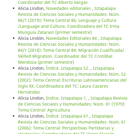
Coordinador del TC Alberto Vargas
Alicia Lindon,
Novedades editoriales
,
Iztapalapa
Revista de Ciencias Sociales y Humanidades: Núm.
86/1 (2019): Tema Central 86: Lenguaje y Cultura
/Language and Culture. Coordinadora del TC Irma
Munguía Zatarain (primer semestre)
Alicia Lindón,
Novedades Editoriales 84
,
Iztapalapa
Revista de Ciencias Sociales y Humanidades: Núm.
84/1 (2018): Tema Central 84: Migración Cualificada/
Skilled Migration. Coordinador del TC Cristóbal
Mendoza (primer semestre)
Alicia Lindon,
Índice. Iztapalapa 52.
,
Iztapalapa
Revista de Ciencias Sociales y Humanidades: Núm. 52
(2002): Tema Central: Escrituras Latinoamericanas del
Siglo XX. Coordinadora del TC: Laura Cazares
Hernández
Alicia Lindon,
Índice. Iztapalapa 1.
,
Iztapalapa Revista
de Ciencias Sociales y Humanidades: Núm. 01 (1979):
Tema Central: Agricultura
Alicia Lindon,
Índice. Iztapalapa 61
,
Iztapalapa
Revista de Ciencias Sociales y Humanidades: Núm. 61
(2006): Tema Central: Perspectivas Partidarias y
electorales. Coordinadores del TC Víctor Alarcón