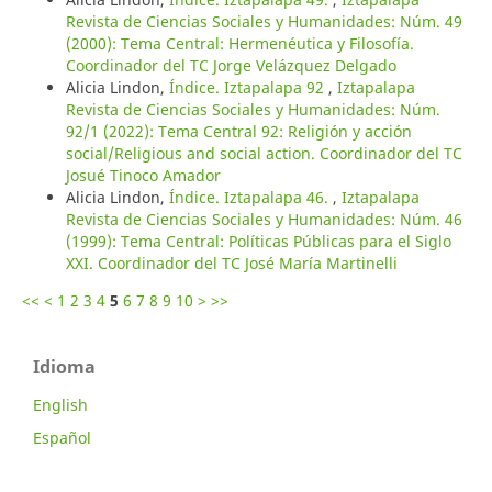
Revista de Ciencias Sociales y Humanidades: Núm. 49
(2000): Tema Central: Hermenéutica y Filosofía.
Coordinador del TC Jorge Velázquez Delgado
Alicia Lindon,
Índice. Iztapalapa 92
,
Iztapalapa
Revista de Ciencias Sociales y Humanidades: Núm.
92/1 (2022): Tema Central 92: Religión y acción
social/Religious and social action. Coordinador del TC
Josué Tinoco Amador
Alicia Lindon,
Índice. Iztapalapa 46.
,
Iztapalapa
Revista de Ciencias Sociales y Humanidades: Núm. 46
(1999): Tema Central: Políticas Públicas para el Siglo
XXI. Coordinador del TC José María Martinelli
<<
<
1
2
3
4
5
6
7
8
9
10
>
>>
Idioma
English
Español