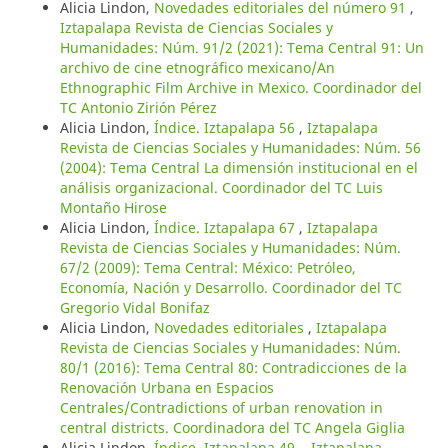
Alicia Lindon,
Novedades editoriales del número 91
,
Iztapalapa Revista de Ciencias Sociales y
Humanidades: Núm. 91/2 (2021): Tema Central 91: Un
archivo de cine etnográfico mexicano/An
Ethnographic Film Archive in Mexico. Coordinador del
TC Antonio Zirión Pérez
Alicia Lindon,
Índice. Iztapalapa 56
,
Iztapalapa
Revista de Ciencias Sociales y Humanidades: Núm. 56
(2004): Tema Central La dimensión institucional en el
análisis organizacional. Coordinador del TC Luis
Montaño Hirose
Alicia Lindon,
Índice. Iztapalapa 67
,
Iztapalapa
Revista de Ciencias Sociales y Humanidades: Núm.
67/2 (2009): Tema Central: México: Petróleo,
Economía, Nación y Desarrollo. Coordinador del TC
Gregorio Vidal Bonifaz
Alicia Lindon,
Novedades editoriales
,
Iztapalapa
Revista de Ciencias Sociales y Humanidades: Núm.
80/1 (2016): Tema Central 80: Contradicciones de la
Renovación Urbana en Espacios
Centrales/Contradictions of urban renovation in
central districts. Coordinadora del TC Angela Giglia
Alicia Lindon,
Índice. Iztapalapa 49.
,
Iztapalapa