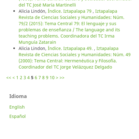
del TC José María Martinelli
Alicia Lindón,
Índice. Iztapalapa 79
,
Iztapalapa
Revista de Ciencias Sociales y Humanidades: Núm.
79/2 (2015): Tema Central 79: El lenguaje y sus
problemas de enseñanza / The language and its
teaching problems. Coordinadora del TC Irma
Munguía Zatarain
Alicia Lindon,
Índice. Iztapalapa 49.
,
Iztapalapa
Revista de Ciencias Sociales y Humanidades: Núm. 49
(2000): Tema Central: Hermenéutica y Filosofía.
Coordinador del TC Jorge Velázquez Delgado
<<
<
1
2
3
4
5
6
7
8
9
10
>
>>
Idioma
English
Español