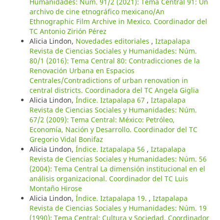
Humanidades: Núm. 91/2 (2021): Tema Central 91: Un
archivo de cine etnográfico mexicano/An
Ethnographic Film Archive in Mexico. Coordinador del
TC Antonio Zirión Pérez
Alicia Lindon,
Novedades editoriales
,
Iztapalapa
Revista de Ciencias Sociales y Humanidades: Núm.
80/1 (2016): Tema Central 80: Contradicciones de la
Renovación Urbana en Espacios
Centrales/Contradictions of urban renovation in
central districts. Coordinadora del TC Angela Giglia
Alicia Lindon,
Índice. Iztapalapa 67
,
Iztapalapa
Revista de Ciencias Sociales y Humanidades: Núm.
67/2 (2009): Tema Central: México: Petróleo,
Economía, Nación y Desarrollo. Coordinador del TC
Gregorio Vidal Bonifaz
Alicia Lindon,
Índice. Iztapalapa 56
,
Iztapalapa
Revista de Ciencias Sociales y Humanidades: Núm. 56
(2004): Tema Central La dimensión institucional en el
análisis organizacional. Coordinador del TC Luis
Montaño Hirose
Alicia Lindon,
Índice. Iztapalapa 19.
,
Iztapalapa
Revista de Ciencias Sociales y Humanidades: Núm. 19
(1990): Tema Central: Cultura y Sociedad. Coordinador