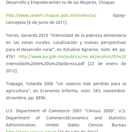
Desarrollo y Empoderamien­ to de las Mujeres, Chiapas
http://www.sedem.chiapas.gob.mx/violencia/
tipos­y­
conceptos [6 de junio de 2011].
Torres, Gerardo 2010 “Intensidad de la pobreza alimentaria
en las zonas rurales. Localización y nuevas perspectivas
para el desarrollo rural”, en Estudios Agrarios, núm. 44, pp.
47­61
http://www.pa.gob.mx/publica/rev_44/analisis/03%20
intensidad%20de%20la%20pobreza.pdf [22 de enero de
2012].
Trápaga, Yolanda 2006 “Un sexenio más perdido para la
agricultura”, en Economía Informa, núm. 343, noviembre­
diciembre, pp. 88­96.
U.S. Department of Commerce 2001 “Census 2000”, U.S.
Department of Commerce­Economics and Statistics
Administration, United States Census Bureau
http://www.census.gov/#
[24 de julio de 2012].