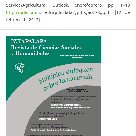
Service/Agricultural Outlook, enero­febrero, pp. 14­18
http://pdic.tamu
. edu/pdicdata2/pdfs/ao278g.pdf [12 de
febrero de 2012].