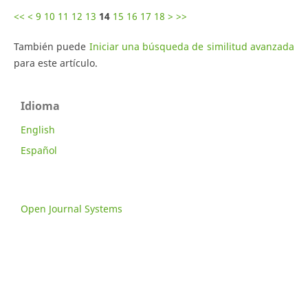
<<
<
9
10
11
12
13
14
15
16
17
18
>
>>
También puede
Iniciar una búsqueda de similitud avanzada
para este artículo.
Idioma
English
Español
Open Journal Systems