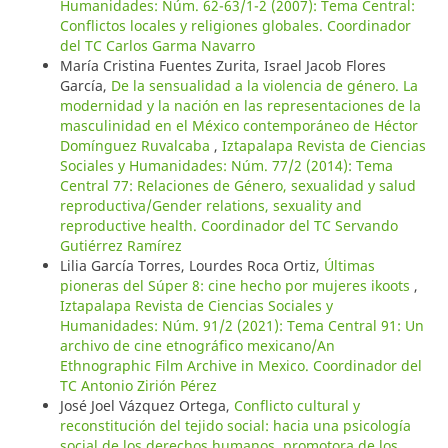
Humanidades: Núm. 62-63/1-2 (2007): Tema Central:
Conflictos locales y religiones globales. Coordinador
del TC Carlos Garma Navarro
María Cristina Fuentes Zurita, Israel Jacob Flores
García,
De la sensualidad a la violencia de género. La
modernidad y la nación en las representaciones de la
masculinidad en el México contemporáneo de Héctor
Domínguez Ruvalcaba
,
Iztapalapa Revista de Ciencias
Sociales y Humanidades: Núm. 77/2 (2014): Tema
Central 77: Relaciones de Género, sexualidad y salud
reproductiva/Gender relations, sexuality and
reproductive health. Coordinador del TC Servando
Gutiérrez Ramírez
Lilia García Torres, Lourdes Roca Ortiz,
Últimas
pioneras del Súper 8: cine hecho por mujeres ikoots
,
Iztapalapa Revista de Ciencias Sociales y
Humanidades: Núm. 91/2 (2021): Tema Central 91: Un
archivo de cine etnográfico mexicano/An
Ethnographic Film Archive in Mexico. Coordinador del
TC Antonio Zirión Pérez
José Joel Vázquez Ortega,
Conflicto cultural y
reconstitución del tejido social: hacia una psicología
social de los derechos humanos, promotora de los