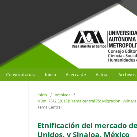
Convocatorias
Inicio
Acerca de
Actual
Archivos
Inicio
/
Archivos
/
Núm. 75/2 (2013): Tema central 75: Migración: vulnera
Tema Central
Etnificación del mercado de
Unidos, y Sinaloa, México