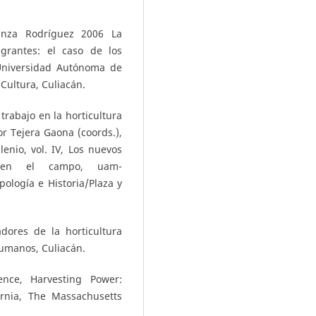
zunza Rodríguez 2006 La
grantes: el caso de los
 Universidad Autónoma de
 Cultura, Culiacán.
rabajo en la horticultura
r Tejera Gaona (coords.),
enio, vol. IV, Los nuevos
os en el campo, uam-
ología e Historia/Plaza y
dores de la horticultura
Humanos, Culiacán.
ence, Harvesting Power:
ornia, The Massachusetts