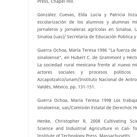
Press, Chapel Hill.
González Cuevas, Elda Lucía y Patricia In
escolarización de los alumnos y alumnas mi
jornaleros y jornaleras agrícolas en Sinaloa,
Sinaloa (uas)/ Secretaría de Educación Pública y
Guerra Ochoa, María Teresa 1996 “La fuerza de t
sinaloense”, en Hubert C. de Grammont y Hécto
La sociedad rural mexicana frente al nuevo mil
actores sociales y procesos polític
Azcapotzalco/unam/Instituto Nacional de Antrop
Valdés, México, pp. 131-151.
Guerra Ochoa, María Teresa 1998 Los trabaja
sinaloense, uas/Comisión Estatal de Derechos 
Henke, Christopher R. 2008 Cultivating Sci
Science and Industrial Agriculture in Cali- f
Institute of Technology Press, Massachusetts.