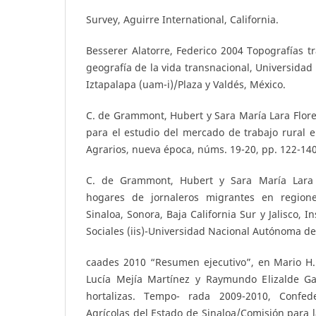
Survey, Aguirre International, California.
Besserer Alatorre, Federico 2004 Topografías t
geografía de la vida transnacional, Universida
Iztapalapa (uam-i)/Plaza y Valdés, México.
C. de Grammont, Hubert y Sara María Lara Flor
para el estudio del mercado de trabajo rural 
Agrarios, nueva época, núms. 19-20, pp. 122-140
C. de Grammont, Hubert y Sara María Lara 
hogares de jornaleros migrantes en regione
Sinaloa, Sonora, Baja California Sur y Jalisco, I
Sociales (iis)-Universidad Nacional Autónoma d
caades 2010 “Resumen ejecutivo”, en Mario H. 
Lucía Mejía Martínez y Raymundo Elizalde Gas
hortalizas. Tempo- rada 2009-2010, Confed
Agrícolas del Estado de Sinaloa/Comisión para l