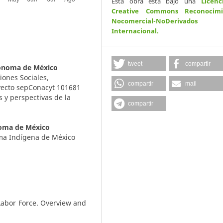
Esta obra está bajo una
Licenc
Creative Commons Reconocimi
Nocomercial-NoDerivados
Internacional
.
tweet
compartir
tónoma de México
iones Sociales,
compartir
mail
yecto sepConacyt 101681
s y perspectivas de la
compartir
noma de México
oma Indígena de México
Labor Force. Overview and