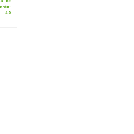
ia de
ento-
 4.0