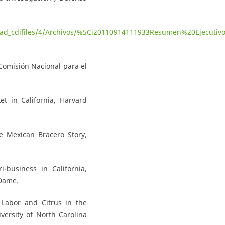
load_cdifiles/4/Archivos/%5Ci20110914111933Resumen%20Ejecutiv
Comisión Nacional para el
t in California, Harvard
e Mexican Bracero Story,
-business in California,
 Dame.
 Labor and Citrus in the
versity of North Carolina