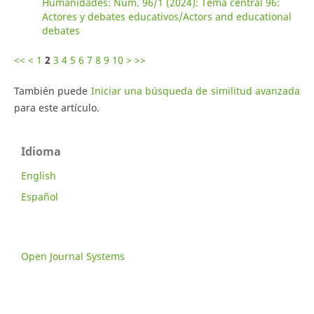
Humanidades: Núm. 96/1 (2024): Tema central 96:
Actores y debates educativos/Actors and educational
debates
<<
<
1
2
3
4
5
6
7
8
9
10
>
>>
También puede
Iniciar una búsqueda de similitud avanzada
para este artículo.
Idioma
English
Español
Open Journal Systems