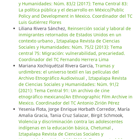
y Humanidades: Núm. 83/2 (2017): Tema Central 83:
La política pública y el desarrollo en México/Public
Policy and Development in Mexico. Coordinador del TC
Luis Gutiérrez Flores
Liliana Rivera Sánchez,
Reinserción social y laboral de
inmigrantes retornados de Estados Unidos en un
contexto urbano
,
Iztapalapa Revista de Ciencias
Sociales y Humanidades: Núm. 75/2 (2013): Tema
central 75: Migración: vulnerabilidad, precariedad.
Coordinador del TC Fernando Herrera Lima
Mariana Xochiquétzal Rivera García,
Tramas y
urdimbres: el universo textil en las películas del
Archivo Etnográfico Audiovisual
,
Iztapalapa Revista
de Ciencias Sociales y Humanidades: Núm. 91/2
(2021): Tema Central 91: Un archivo de cine
etnográfico mexicano/An Ethnographic Film Archive in
Mexico. Coordinador del TC Antonio Zirión Pérez
Yesenia Flota, Jorge Enrique Horbath Corredor, María
Amalia Gracia, Tania Cruz Salazar, Birgit Schmook,
Violencia y discriminación contra las adolescentes
indígenas en la educación básica, Chetumal
,
Iztapalapa Revista de Ciencias Sociales y