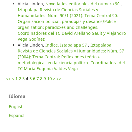
Alicia Lindon,
Novedades editoriales del número 90
,
Iztapalapa Revista de Ciencias Sociales y
Humanidades: Núm. 90/1 (2021): Tema Central 90:
Organización policial: paradojas y desafíos/Police
organization: paradoxes and challenges.
Coordinadores del TC David Arellano Gault y Alejandro
Vega Godínez
Alicia Lindon,
Índice. Iztapalapa 57
,
Iztapalapa
Revista de Ciencias Sociales y Humanidades: Núm. 57
(2004): Tema Central: Reflexiones teórico-
metodológicas en la ciencia política. Coordinadora del
TC María Eugenia Valdes Vega
<<
<
1
2
3
4
5
6
7
8
9
10
>
>>
Idioma
English
Español