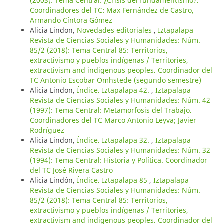
(2003): Tema Central: ¿Crisis del fundamentismo?.
Coordinadores del TC: Max Fernández de Castro,
Armando Cíntora Gómez
Alicia Lindon,
Novedades editoriales
,
Iztapalapa
Revista de Ciencias Sociales y Humanidades: Núm.
85/2 (2018): Tema Central 85: Territorios,
extractivismo y pueblos indígenas / Territories,
extractivism and indigenous peoples. Coordinador del
TC Antonio Escobar Omhstede (segundo semestre)
Alicia Lindon,
Índice. Iztapalapa 42.
,
Iztapalapa
Revista de Ciencias Sociales y Humanidades: Núm. 42
(1997): Tema Central: Metamorfosis del Trabajo.
Coordinadores del TC Marco Antonio Leyva; Javier
Rodríguez
Alicia Lindon,
Índice. Iztapalapa 32.
,
Iztapalapa
Revista de Ciencias Sociales y Humanidades: Núm. 32
(1994): Tema Central: Historia y Política. Coordinador
del TC José Rivera Castro
Alicia Lindón,
Índice. Iztapalapa 85
,
Iztapalapa
Revista de Ciencias Sociales y Humanidades: Núm.
85/2 (2018): Tema Central 85: Territorios,
extractivismo y pueblos indígenas / Territories,
extractivism and indigenous peoples. Coordinador del