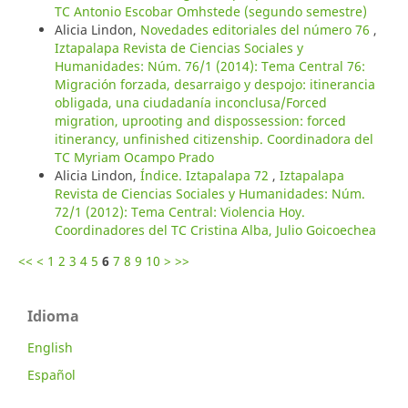
TC Antonio Escobar Omhstede (segundo semestre)
Alicia Lindon,
Novedades editoriales del número 76
,
Iztapalapa Revista de Ciencias Sociales y
Humanidades: Núm. 76/1 (2014): Tema Central 76:
Migración forzada, desarraigo y despojo: itinerancia
obligada, una ciudadanía inconclusa/Forced
migration, uprooting and dispossession: forced
itinerancy, unfinished citizenship. Coordinadora del
TC Myriam Ocampo Prado
Alicia Lindon,
Índice. Iztapalapa 72
,
Iztapalapa
Revista de Ciencias Sociales y Humanidades: Núm.
72/1 (2012): Tema Central: Violencia Hoy.
Coordinadores del TC Cristina Alba, Julio Goicoechea
<<
<
1
2
3
4
5
6
7
8
9
10
>
>>
Idioma
English
Español