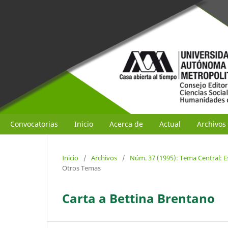
Convocatorias
Inicio
Acerca de
Actual
Archivos
Inicio
/
Archivos
/
Núm. 37 (1995): Tema Central: E
Otros Temas
Carta a Bettina Brentano