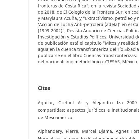
fronteras de Costa Rica”, en la revista Sociedad 
de 2018, de El Colegio de la Frontera Sur, en c
y Marylaura Acuña, y “Extractivismo, petróleo y r
‘Acción de Lucha Anti-petrolera (adela)’ en el Ca
(1999-2002)”, Revista Anuario de Ciencias Políti
Investigación y Estudios Políticos, Universidad 
de publicación está el capitulo “Mitos y realida
agua en la cuenca transfronteriza del río Sixaol
publicarse en el libro Cuencas transfronterizas: 
del nacionalismo metodológico, CIESAS, México.
Citas
Aguilar, Grethel A. y Alejandro Iza 200
compartidas: aspectos jurídicos e institucional
de Mesoamérica.
Alphandery, Pierre, Marcel Djama, Agnès Fort
Normaliser au nom du développement durable, E