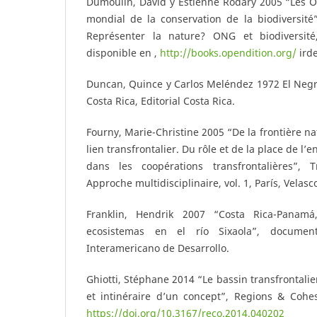
Dumoulin, David y Estienne Rodary 2005 “Les O
mondial de la conservation de la biodiversité
Représenter la nature? ONG et biodiversité,
disponible en ,
http://books.opendition.org/
irde
Duncan, Quince y Carlos Meléndez 1972 El Negro
Costa Rica, Editorial Costa Rica.
Fourny, Marie-Christine 2005 “De la frontière n
lien transfrontalier. Du rôle et de la place de l
dans les coopérations transfrontalières”, T
Approche multidisciplinaire, vol. 1, París, Velas
Franklin, Hendrik 2007 “Costa Rica-Panamá
ecosistemas en el río Sixaola”, documen
Interamericano de Desarrollo.
Ghiotti, Stéphane 2014 “Le bassin transfrontali
et intinéraire d’un concept”, Regions & Cohes
https://doi.org/10.3167/reco.2014.040202