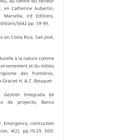
NG, au centre du secteur
”, en Catherine Aubertin,
 Marsella, ird Editions,
ditions/5642 pp. 59-99.
 en Costa Rica, San José,
aturelle à la nature comme
’environnement et du milieu
ropisme des frontières,
co-Graciet H. & C. Bouquet
, Gestión Integrada de
to de proyecto, Banco
er. Emergence, contruction
ion, 4(2), pp.10-29. DOI: