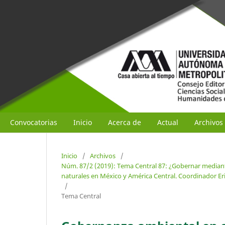
Convocatorias
Inicio
Acerca de
Actual
Archivos
Inicio
/
Archivos
/
Núm. 87/2 (2019): Tema Central 87: ¿Gobernar median
naturales en México y América Central. Coordinador E
/
Tema Central