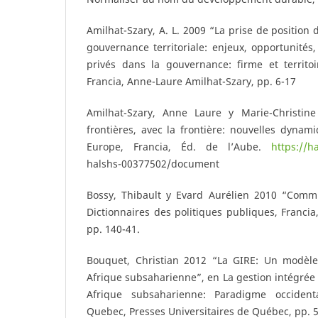
Amilhat-Szary, A. L. 2009 “La prise de position 
gouvernance territoriale: enjeux, opportunités,
privés dans la gouvernance: firme et territo
Francia, Anne-Laure Amilhat-Szary, pp. 6-17
Amilhat-Szary, Anne Laure y Marie-Christin
frontières, avec la frontière: nouvelles dynami
Europe, Francia, Éd. de l’Aube.
https://h
halshs-00377502/document
Bossy, Thibault y Evard Aurélien 2010 “Comm
Dictionnaires des politiques publiques, Francia
pp. 140-41.
Bouquet, Christian 2012 “La GIRE: Un modèle d
Afrique subsaharienne”, en La gestion intégrée
Afrique subsaharienne: Paradigme occidental
Quebec, Presses Universitaires de Québec, pp. 5