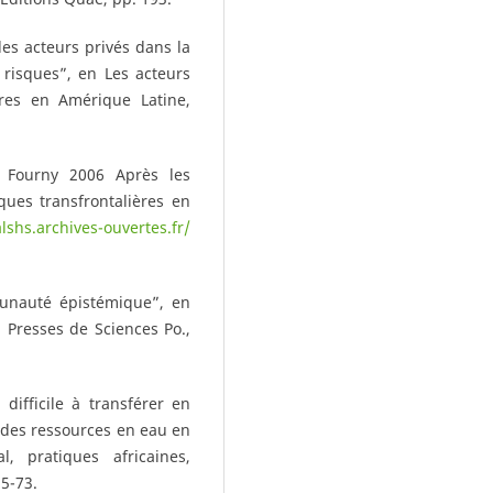
des acteurs privés dans la
 risques”, en Les acteurs
ires en Amérique Latine,
e Fourny 2006 Après les
ques transfrontalières en
alshs.archives-ouvertes.fr/
unauté épistémique”, en
, Presses de Sciences Po.,
ifficile à transférer en
 des ressources en eau en
, pratiques africaines,
5-73.