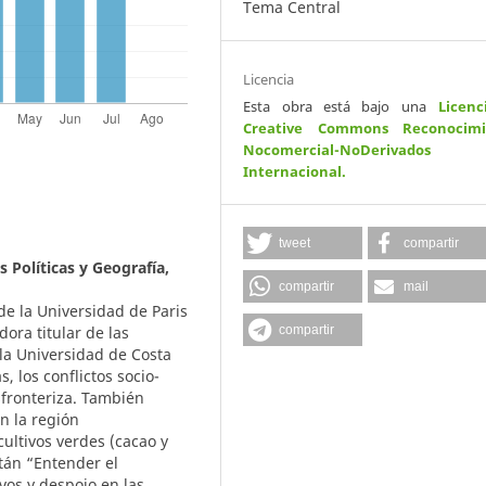
Tema Central
Licencia
Esta obra está bajo una
Licenc
Creative Commons Reconocimi
Nocomercial-NoDerivados
Internacional
.
tweet
compartir
s Políticas y Geografía,
compartir
mail
e la Universidad de Paris
compartir
dora titular de las
 la Universidad de Costa
, los conflictos socio-
sfronteriza. También
n la región
ultivos verdes (cacao y
stán “Entender el
vos y despojo en las