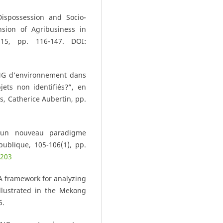
ispossession and Socio-
sion of Agribusiness in
 15, pp. 116-147. DOI:
 ONG d’environnement dans
ets non identifiés?”, en
s, Catherice Aubertin, pp.
, un nouveau paradigme
publique, 105-106(1), pp.
0203
“A framework for analyzing
llustrated in the Mekong
6.